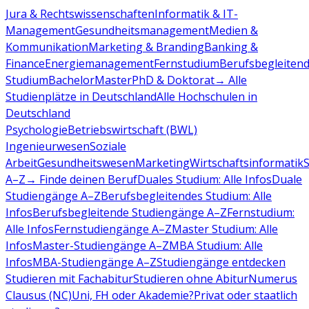
Jura & Rechtswissenschaften
Informatik & IT-
Management
Gesundheitsmanagement
Medien &
Kommunikation
Marketing & Branding
Banking &
Finance
Energiemanagement
Fernstudium
Berufsbegleiten
Studium
Bachelor
Master
PhD & Doktorat
→ Alle
Studienplätze in Deutschland
Alle Hochschulen in
Deutschland
Psychologie
Betriebswirtschaft (BWL)
Ingenieurwesen
Soziale
Arbeit
Gesundheitswesen
Marketing
Wirtschaftsinformatik
A–Z
→ Finde deinen Beruf
Duales Studium: Alle Infos
Duale
Studiengänge A–Z
Berufsbegleitendes Studium: Alle
Infos
Berufsbegleitende Studiengänge A–Z
Fernstudium:
Alle Infos
Fernstudiengänge A–Z
Master Studium: Alle
Infos
Master-Studiengänge A–Z
MBA Studium: Alle
Infos
MBA-Studiengänge A–Z
Studiengänge entdecken
Studieren mit Fachabitur
Studieren ohne Abitur
Numerus
Clausus (NC)
Uni, FH oder Akademie?
Privat oder staatlich