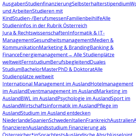
Ausgaben
Studienfinanzierung
Selbsterhalterstipendium
Wo
und Arbeiten
Studieren mit
Kind
Studien-/Berufsmessen
Familienbeihilfe
Alle
Studieninfos in der Rubrik Österreich
Jura & Rechtswissenschaften
Informatik & IT-
Management
Gesundheitsmanagement
Medien &
Kommunikation
Marketing & Branding
Banking &
Finance
Energiemanagement
→ Alle Studienplätze
weltweit
Fernstudium
Berufsbegleitend
Duales
Studium
Bachelor
Master
PhD & Doktorat
Alle
Studienplätze weltweit
International Management im Ausland
Hotelmanagement
im Ausland
Eventmanagement im Ausland
Marketing im
Ausland
BWL im Ausland
Psychologie im Ausland
Sport im
Ausland
Wirtschaftsinformatik im Ausland
Pflege im
Ausland
Studium im Ausland entdecken
Niederlande
Spanien
Schweden
Italien
Frankreich
Australien
finanzieren
Auslandsstudium Finanzierung als
Österreicher*in
Sprachtests
Ausländische Abschlüsse
Joint