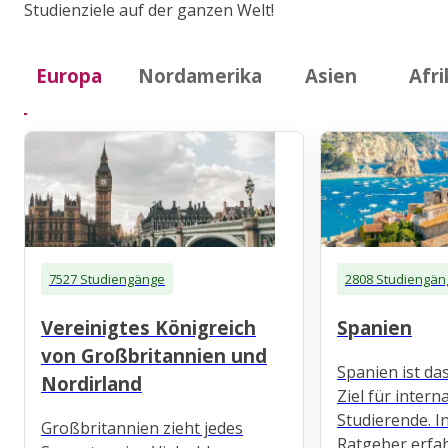
Studienziele auf der ganzen Welt!
Europa
Nordamerika
Asien
Afri
7527 Studiengänge
2808 Studiengän
Vereinigtes Königreich
Spanien
von Großbritannien und
Spanien ist das
Nordirland
Ziel für intern
Studierende. 
Großbritannien zieht jedes
Ratgeber erfah