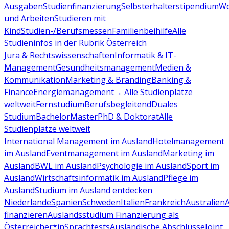
Ausgaben
Studienfinanzierung
Selbsterhalterstipendium
Wo
und Arbeiten
Studieren mit
Kind
Studien-/Berufsmessen
Familienbeihilfe
Alle
Studieninfos in der Rubrik Österreich
Jura & Rechtswissenschaften
Informatik & IT-
Management
Gesundheitsmanagement
Medien &
Kommunikation
Marketing & Branding
Banking &
Finance
Energiemanagement
→ Alle Studienplätze
weltweit
Fernstudium
Berufsbegleitend
Duales
Studium
Bachelor
Master
PhD & Doktorat
Alle
Studienplätze weltweit
International Management im Ausland
Hotelmanagement
im Ausland
Eventmanagement im Ausland
Marketing im
Ausland
BWL im Ausland
Psychologie im Ausland
Sport im
Ausland
Wirtschaftsinformatik im Ausland
Pflege im
Ausland
Studium im Ausland entdecken
Niederlande
Spanien
Schweden
Italien
Frankreich
Australien
finanzieren
Auslandsstudium Finanzierung als
Österreicher*in
Sprachtests
Ausländische Abschlüsse
Joint