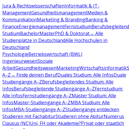
Jura & Rechtswissenschaften
Informatik & IT-
Management
Gesundheitsmanagement
Medien &
Kommunikation
Marketing & Branding
Banking &
Finance
Energiemanagement
Fernstudium
Berufsbegleiten
Studium
Bachelor
Master
PhD & Doktorat
→ Alle
Studienplätze in Deutschland
Alle Hochschulen in
Deutschland
Psychologie
Betriebswirtschaft (BWL)
Ingenieurwesen
Soziale
Arbeit
Gesundheitswesen
Marketing
Wirtschaftsinformatik
A–Z
→ Finde deinen Beruf
Duales Studium: Alle Infos
Duale
Studiengänge A–Z
Berufsbegleitendes Studium: Alle
Infos
Berufsbegleitende Studiengänge A–Z
Fernstudium:
Alle Infos
Fernstudiengänge A–Z
Master Studium: Alle
Infos
Master-Studiengänge A–Z
MBA Studium: Alle
Infos
MBA-Studiengänge A–Z
Studiengänge entdecken
Studieren mit Fachabitur
Studieren ohne Abitur
Numerus
Clausus (NC)
Uni, FH oder Akademie?
Privat oder staatlich