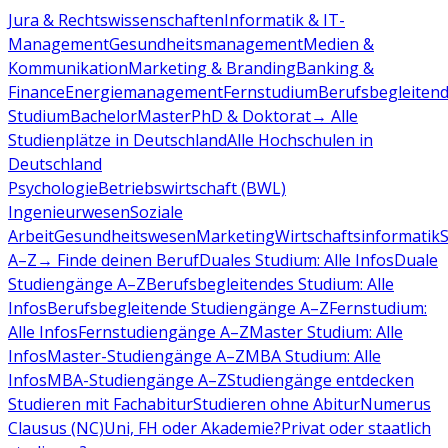
Jura & Rechtswissenschaften
Informatik & IT-
Management
Gesundheitsmanagement
Medien &
Kommunikation
Marketing & Branding
Banking &
Finance
Energiemanagement
Fernstudium
Berufsbegleiten
Studium
Bachelor
Master
PhD & Doktorat
→ Alle
Studienplätze in Deutschland
Alle Hochschulen in
Deutschland
Psychologie
Betriebswirtschaft (BWL)
Ingenieurwesen
Soziale
Arbeit
Gesundheitswesen
Marketing
Wirtschaftsinformatik
A–Z
→ Finde deinen Beruf
Duales Studium: Alle Infos
Duale
Studiengänge A–Z
Berufsbegleitendes Studium: Alle
Infos
Berufsbegleitende Studiengänge A–Z
Fernstudium:
Alle Infos
Fernstudiengänge A–Z
Master Studium: Alle
Infos
Master-Studiengänge A–Z
MBA Studium: Alle
Infos
MBA-Studiengänge A–Z
Studiengänge entdecken
Studieren mit Fachabitur
Studieren ohne Abitur
Numerus
Clausus (NC)
Uni, FH oder Akademie?
Privat oder staatlich