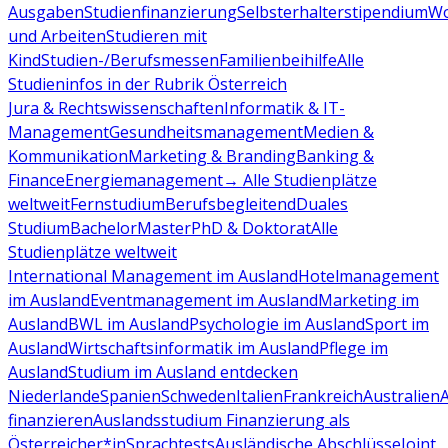
Ausgaben
Studienfinanzierung
Selbsterhalterstipendium
Wo
und Arbeiten
Studieren mit
Kind
Studien-/Berufsmessen
Familienbeihilfe
Alle
Studieninfos in der Rubrik Österreich
Jura & Rechtswissenschaften
Informatik & IT-
Management
Gesundheitsmanagement
Medien &
Kommunikation
Marketing & Branding
Banking &
Finance
Energiemanagement
→ Alle Studienplätze
weltweit
Fernstudium
Berufsbegleitend
Duales
Studium
Bachelor
Master
PhD & Doktorat
Alle
Studienplätze weltweit
International Management im Ausland
Hotelmanagement
im Ausland
Eventmanagement im Ausland
Marketing im
Ausland
BWL im Ausland
Psychologie im Ausland
Sport im
Ausland
Wirtschaftsinformatik im Ausland
Pflege im
Ausland
Studium im Ausland entdecken
Niederlande
Spanien
Schweden
Italien
Frankreich
Australien
finanzieren
Auslandsstudium Finanzierung als
Österreicher*in
Sprachtests
Ausländische Abschlüsse
Joint