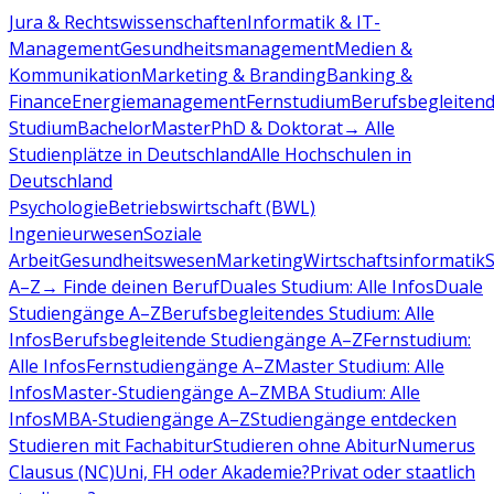
Jura & Rechtswissenschaften
Informatik & IT-
Management
Gesundheitsmanagement
Medien &
Kommunikation
Marketing & Branding
Banking &
Finance
Energiemanagement
Fernstudium
Berufsbegleiten
Studium
Bachelor
Master
PhD & Doktorat
→ Alle
Studienplätze in Deutschland
Alle Hochschulen in
Deutschland
Psychologie
Betriebswirtschaft (BWL)
Ingenieurwesen
Soziale
Arbeit
Gesundheitswesen
Marketing
Wirtschaftsinformatik
A–Z
→ Finde deinen Beruf
Duales Studium: Alle Infos
Duale
Studiengänge A–Z
Berufsbegleitendes Studium: Alle
Infos
Berufsbegleitende Studiengänge A–Z
Fernstudium:
Alle Infos
Fernstudiengänge A–Z
Master Studium: Alle
Infos
Master-Studiengänge A–Z
MBA Studium: Alle
Infos
MBA-Studiengänge A–Z
Studiengänge entdecken
Studieren mit Fachabitur
Studieren ohne Abitur
Numerus
Clausus (NC)
Uni, FH oder Akademie?
Privat oder staatlich