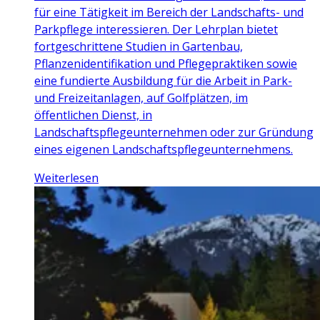
für eine Tätigkeit im Bereich der Landschafts- und
Parkpflege interessieren. Der Lehrplan bietet
fortgeschrittene Studien in Gartenbau,
Pflanzenidentifikation und Pflegepraktiken sowie
eine fundierte Ausbildung für die Arbeit in Park-
und Freizeitanlagen, auf Golfplätzen, im
öffentlichen Dienst, in
Landschaftspflegeunternehmen oder zur Gründung
eines eigenen Landschaftspflegeunternehmens.
Weiterlesen