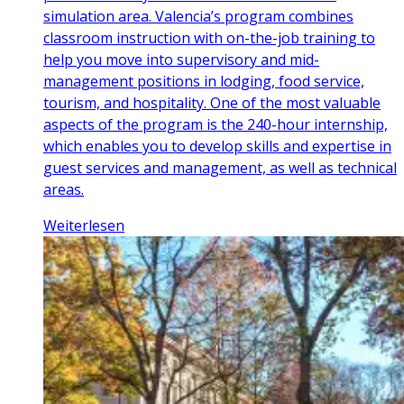
simulation area. Valencia’s program combines
classroom instruction with on-the-job training to
help you move into supervisory and mid-
management positions in lodging, food service,
tourism, and hospitality. One of the most valuable
aspects of the program is the 240-hour internship,
which enables you to develop skills and expertise in
guest services and management, as well as technical
areas.
Weiterlesen