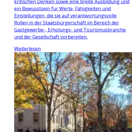
kritischen Denken sowie eine breite Ausbildung und
ein Bewusstsein für Werte, Fähigkeiten und
Einstellungen, die sie auf verantwortungsvolle
Rollen in der Staatsbürgerschaft im Bereich der
Gastgewerbe-, Erholungs- und Tourismusbranche
und der Gesellschaft vorbereiten.
Weiterlesen