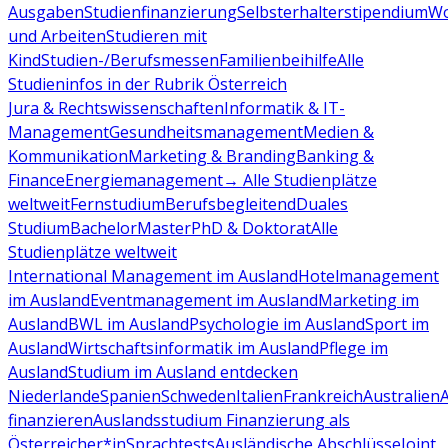
Ausgaben
Studienfinanzierung
Selbsterhalterstipendium
Wo
und Arbeiten
Studieren mit
Kind
Studien-/Berufsmessen
Familienbeihilfe
Alle
Studieninfos in der Rubrik Österreich
Jura & Rechtswissenschaften
Informatik & IT-
Management
Gesundheitsmanagement
Medien &
Kommunikation
Marketing & Branding
Banking &
Finance
Energiemanagement
→ Alle Studienplätze
weltweit
Fernstudium
Berufsbegleitend
Duales
Studium
Bachelor
Master
PhD & Doktorat
Alle
Studienplätze weltweit
International Management im Ausland
Hotelmanagement
im Ausland
Eventmanagement im Ausland
Marketing im
Ausland
BWL im Ausland
Psychologie im Ausland
Sport im
Ausland
Wirtschaftsinformatik im Ausland
Pflege im
Ausland
Studium im Ausland entdecken
Niederlande
Spanien
Schweden
Italien
Frankreich
Australien
finanzieren
Auslandsstudium Finanzierung als
Österreicher*in
Sprachtests
Ausländische Abschlüsse
Joint