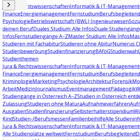
Jura & Rechtswissenschaften
Informatik & IT-Management
Finance
Energiemanagement
Fernstudium
Berufsbegleiten
Psychologie
Betriebswirtschaft (BWL)
Ingenieurwesen
Sozi
deinen Beruf
Duales Studium: Alle Infos
Duale Studiengäng
Infos
Fernstudiengänge A–Z
Master Studium: Alle Infos
Mas
Studieren mit Fachabitur
Studieren ohne Abitur
Numerus Cl
Studienbewerbung
Studienfinanzierung
BAföG
Studienwahl
Studienthemen
Jura & Rechtswissenschaften
Informatik & IT-Management
Finance
Energiemanagement
Fernstudium
Berufsbegleiten
Kriminologie
Marketing
Psychologie
Architektur
Forensik
Mo
Arbeit
Medizin
Journalismus
Eventmanagement
Pädagogik
W
Studiengänge in Österreich A–Z
Studien in Österreich ent
Zulassung
Studieren ohne Matura
Aufnahmeverfahren
Auf
Ausgaben
Studienfinanzierung
Selbsterhalterstipendium
Wo
Kind
Studien-/Berufsmessen
Familienbeihilfe
Alle Studieninf
Jura & Rechtswissenschaften
Informatik & IT-Management
Alle Studienplätze weltweit
Fernstudium
Berufsbegleitend
D