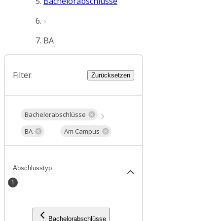
Bachelorabschlüsse
BA
Filter
Zurücksetzen
Bachelorabschlüsse
BA
Am Campus
Abschlusstyp
1
Bachelorabschlüsse