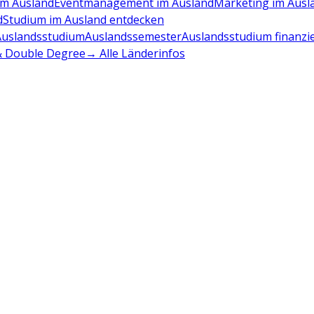
m Ausland
Eventmanagement im Ausland
Marketing im Ausl
d
Studium im Ausland entdecken
Auslandsstudium
Auslandssemester
Auslandsstudium finanzi
 & Double Degree
→ Alle Länderinfos