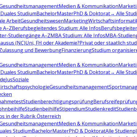
Gesundheitsmanagement
Medien & Kommunikation
Marketi
d
Duales Studium
Bachelor
Master
PhD & Doktorat
→ Alle Stud
ale Arbeit
Gesundheitswesen
Marketing
Wirtschaftsinformati
e A–Z
Berufsbegleitendes Studium: Alle Infos
Berufsbegleite
ter-Studiengänge A–Z
MBA Studium: Alle Infos
MBA-Studien
ausus (NC)
Uni, FH oder Akademie?
Privat oder staatlich stu
Zulassung und Bewerbung
Finanzierung
Studium organisier
Gesundheitsmanagement
Medien & Kommunikation
Marketi
d
Duales Studium
Bachelor
Master
PhD & Doktorat
→ Alle Stud
de
Jus
Soziale
irtschaftspsychologie
Gesundheitsmanagement
Sportmana
decken
nahmetest
Studienberechtigungsprüfung
Berufsreifeprüfun
hnbeihilfe
Studienbeihilfe
Stipendium
Studienkredit
Studien
os in der Rubrik Österreich
Gesundheitsmanagement
Medien & Kommunikation
Marketi
uales Studium
Bachelor
Master
PhD & Doktorat
Alle Studienp