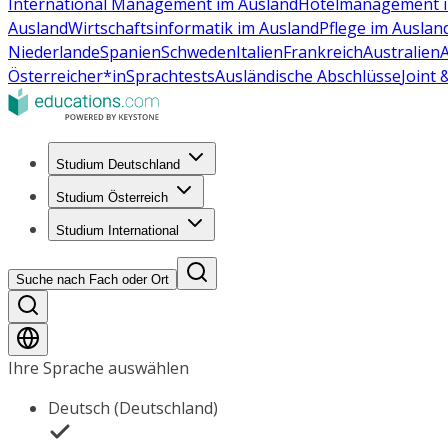
International Management im Ausland
Hotelmanagement i
Ausland
Wirtschaftsinformatik im Ausland
Pflege im Auslan
Niederlande
Spanien
Schweden
Italien
Frankreich
Australien
Österreicher*in
Sprachtests
Ausländische Abschlüsse
Joint
Studium Deutschland
Studium Österreich
Studium International
Suche nach Fach oder Ort
Ihre Sprache auswählen
Deutsch (Deutschland)