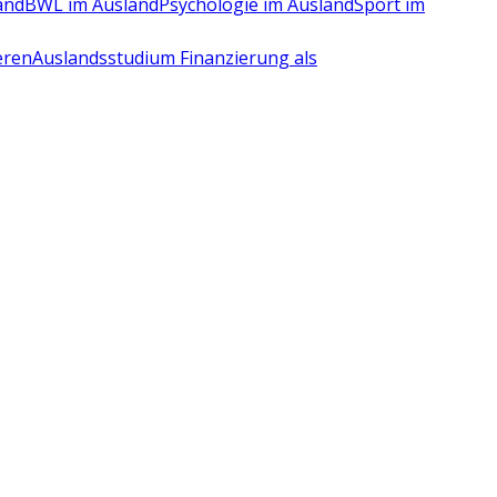
and
BWL im Ausland
Psychologie im Ausland
Sport im
eren
Auslandsstudium Finanzierung als