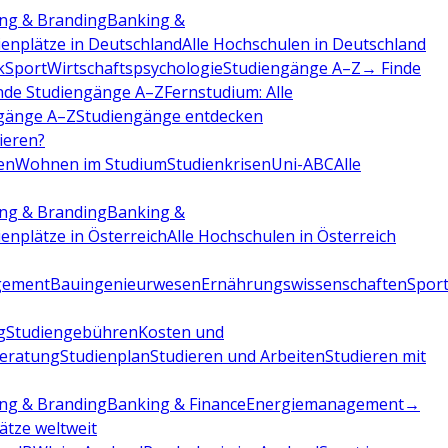
ng & Branding
Banking &
ienplätze in Deutschland
Alle Hochschulen in Deutschland
k
Sport
Wirtschaftspsychologie
Studiengänge A–Z
→ Finde
nde Studiengänge A–Z
Fernstudium: Alle
gänge A–Z
Studiengänge entdecken
dieren?
en
Wohnen im Studium
Studienkrisen
Uni-ABC
Alle
ng & Branding
Banking &
ienplätze in Österreich
Alle Hochschulen in Österreich
gement
Bauingenieurwesen
Ernährungswissenschaften
Sport
g
Studiengebühren
Kosten und
beratung
Studienplan
Studieren und Arbeiten
Studieren mit
ng & Branding
Banking & Finance
Energiemanagement
→
lätze weltweit