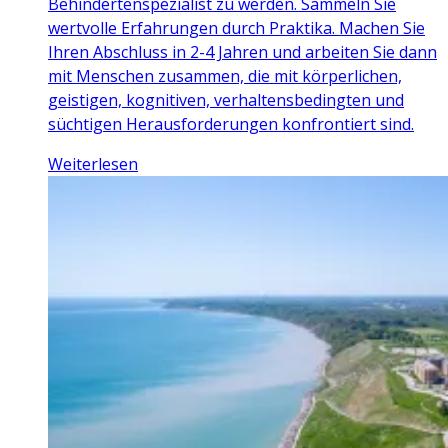
Behindertenspezialist zu werden. Sammeln Sie
wertvolle Erfahrungen durch Praktika. Machen Sie
Ihren Abschluss in 2-4 Jahren und arbeiten Sie dann
mit Menschen zusammen, die mit körperlichen,
geistigen, kognitiven, verhaltensbedingten und
süchtigen Herausforderungen konfrontiert sind.
Weiterlesen