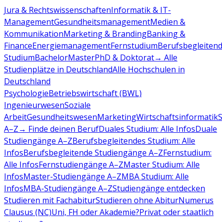
Jura & Rechtswissenschaften
Informatik & IT-
Management
Gesundheitsmanagement
Medien &
Kommunikation
Marketing & Branding
Banking &
Finance
Energiemanagement
Fernstudium
Berufsbegleiten
Studium
Bachelor
Master
PhD & Doktorat
→ Alle
Studienplätze in Deutschland
Alle Hochschulen in
Deutschland
Psychologie
Betriebswirtschaft (BWL)
Ingenieurwesen
Soziale
Arbeit
Gesundheitswesen
Marketing
Wirtschaftsinformatik
A–Z
→ Finde deinen Beruf
Duales Studium: Alle Infos
Duale
Studiengänge A–Z
Berufsbegleitendes Studium: Alle
Infos
Berufsbegleitende Studiengänge A–Z
Fernstudium:
Alle Infos
Fernstudiengänge A–Z
Master Studium: Alle
Infos
Master-Studiengänge A–Z
MBA Studium: Alle
Infos
MBA-Studiengänge A–Z
Studiengänge entdecken
Studieren mit Fachabitur
Studieren ohne Abitur
Numerus
Clausus (NC)
Uni, FH oder Akademie?
Privat oder staatlich