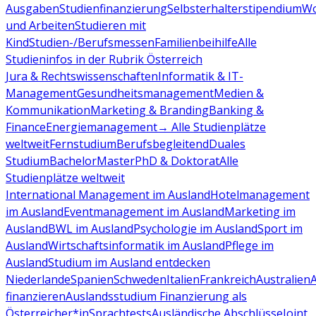
Ausgaben
Studienfinanzierung
Selbsterhalterstipendium
Wo
und Arbeiten
Studieren mit
Kind
Studien-/Berufsmessen
Familienbeihilfe
Alle
Studieninfos in der Rubrik Österreich
Jura & Rechtswissenschaften
Informatik & IT-
Management
Gesundheitsmanagement
Medien &
Kommunikation
Marketing & Branding
Banking &
Finance
Energiemanagement
→ Alle Studienplätze
weltweit
Fernstudium
Berufsbegleitend
Duales
Studium
Bachelor
Master
PhD & Doktorat
Alle
Studienplätze weltweit
International Management im Ausland
Hotelmanagement
im Ausland
Eventmanagement im Ausland
Marketing im
Ausland
BWL im Ausland
Psychologie im Ausland
Sport im
Ausland
Wirtschaftsinformatik im Ausland
Pflege im
Ausland
Studium im Ausland entdecken
Niederlande
Spanien
Schweden
Italien
Frankreich
Australien
finanzieren
Auslandsstudium Finanzierung als
Österreicher*in
Sprachtests
Ausländische Abschlüsse
Joint