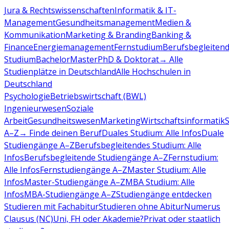
Jura & Rechtswissenschaften
Informatik & IT-
Management
Gesundheitsmanagement
Medien &
Kommunikation
Marketing & Branding
Banking &
Finance
Energiemanagement
Fernstudium
Berufsbegleiten
Studium
Bachelor
Master
PhD & Doktorat
→ Alle
Studienplätze in Deutschland
Alle Hochschulen in
Deutschland
Psychologie
Betriebswirtschaft (BWL)
Ingenieurwesen
Soziale
Arbeit
Gesundheitswesen
Marketing
Wirtschaftsinformatik
A–Z
→ Finde deinen Beruf
Duales Studium: Alle Infos
Duale
Studiengänge A–Z
Berufsbegleitendes Studium: Alle
Infos
Berufsbegleitende Studiengänge A–Z
Fernstudium:
Alle Infos
Fernstudiengänge A–Z
Master Studium: Alle
Infos
Master-Studiengänge A–Z
MBA Studium: Alle
Infos
MBA-Studiengänge A–Z
Studiengänge entdecken
Studieren mit Fachabitur
Studieren ohne Abitur
Numerus
Clausus (NC)
Uni, FH oder Akademie?
Privat oder staatlich