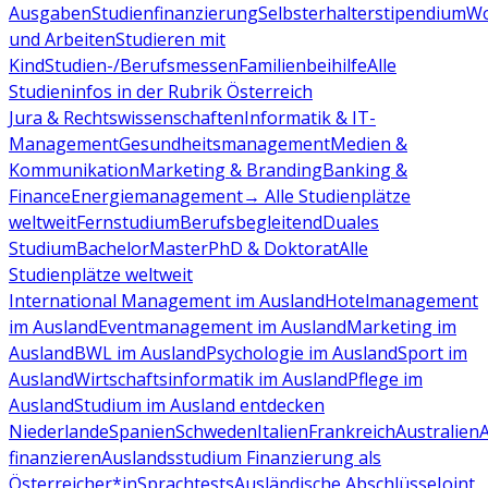
Ausgaben
Studienfinanzierung
Selbsterhalterstipendium
Wo
und Arbeiten
Studieren mit
Kind
Studien-/Berufsmessen
Familienbeihilfe
Alle
Studieninfos in der Rubrik Österreich
Jura & Rechtswissenschaften
Informatik & IT-
Management
Gesundheitsmanagement
Medien &
Kommunikation
Marketing & Branding
Banking &
Finance
Energiemanagement
→ Alle Studienplätze
weltweit
Fernstudium
Berufsbegleitend
Duales
Studium
Bachelor
Master
PhD & Doktorat
Alle
Studienplätze weltweit
International Management im Ausland
Hotelmanagement
im Ausland
Eventmanagement im Ausland
Marketing im
Ausland
BWL im Ausland
Psychologie im Ausland
Sport im
Ausland
Wirtschaftsinformatik im Ausland
Pflege im
Ausland
Studium im Ausland entdecken
Niederlande
Spanien
Schweden
Italien
Frankreich
Australien
finanzieren
Auslandsstudium Finanzierung als
Österreicher*in
Sprachtests
Ausländische Abschlüsse
Joint