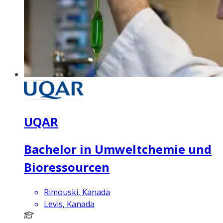
UQAR
Bachelor in Umweltchemie und
Bioressourcen
Rimouski, Kanada
Levis, Kanada