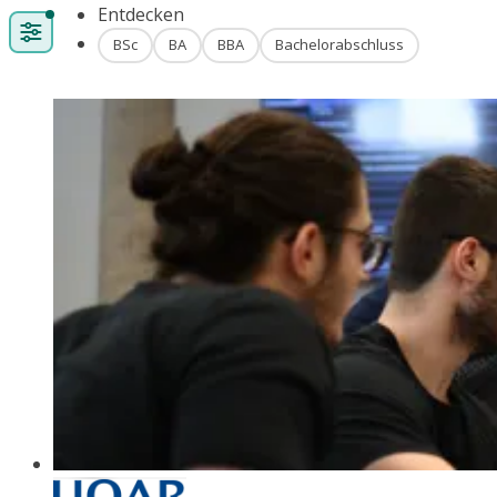
Entdecken
BSc
BA
BBA
Bachelorabschluss