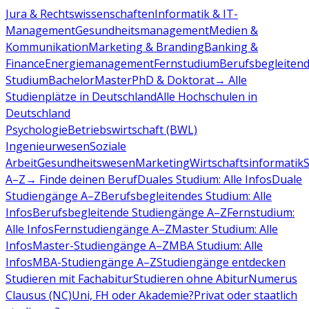
Jura & Rechtswissenschaften
Informatik & IT-
Management
Gesundheitsmanagement
Medien &
Kommunikation
Marketing & Branding
Banking &
Finance
Energiemanagement
Fernstudium
Berufsbegleiten
Studium
Bachelor
Master
PhD & Doktorat
→ Alle
Studienplätze in Deutschland
Alle Hochschulen in
Deutschland
Psychologie
Betriebswirtschaft (BWL)
Ingenieurwesen
Soziale
Arbeit
Gesundheitswesen
Marketing
Wirtschaftsinformatik
A–Z
→ Finde deinen Beruf
Duales Studium: Alle Infos
Duale
Studiengänge A–Z
Berufsbegleitendes Studium: Alle
Infos
Berufsbegleitende Studiengänge A–Z
Fernstudium:
Alle Infos
Fernstudiengänge A–Z
Master Studium: Alle
Infos
Master-Studiengänge A–Z
MBA Studium: Alle
Infos
MBA-Studiengänge A–Z
Studiengänge entdecken
Studieren mit Fachabitur
Studieren ohne Abitur
Numerus
Clausus (NC)
Uni, FH oder Akademie?
Privat oder staatlich