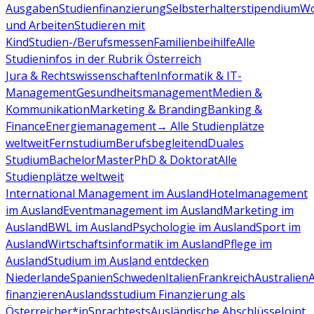
Ausgaben
Studienfinanzierung
Selbsterhalterstipendium
Wo
und Arbeiten
Studieren mit
Kind
Studien-/Berufsmessen
Familienbeihilfe
Alle
Studieninfos in der Rubrik Österreich
Jura & Rechtswissenschaften
Informatik & IT-
Management
Gesundheitsmanagement
Medien &
Kommunikation
Marketing & Branding
Banking &
Finance
Energiemanagement
→ Alle Studienplätze
weltweit
Fernstudium
Berufsbegleitend
Duales
Studium
Bachelor
Master
PhD & Doktorat
Alle
Studienplätze weltweit
International Management im Ausland
Hotelmanagement
im Ausland
Eventmanagement im Ausland
Marketing im
Ausland
BWL im Ausland
Psychologie im Ausland
Sport im
Ausland
Wirtschaftsinformatik im Ausland
Pflege im
Ausland
Studium im Ausland entdecken
Niederlande
Spanien
Schweden
Italien
Frankreich
Australien
finanzieren
Auslandsstudium Finanzierung als
Österreicher*in
Sprachtests
Ausländische Abschlüsse
Joint