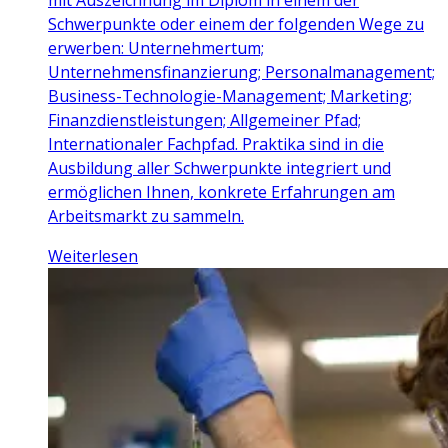
Schwerpunkte oder einem der folgenden Wege zu
erwerben: Unternehmertum;
Unternehmensfinanzierung; Personalmanagement;
Business-Technologie-Management; Marketing;
Finanzdienstleistungen; Allgemeiner Pfad;
Internationaler Fachpfad. Praktika sind in die
Ausbildung aller Schwerpunkte integriert und
ermöglichen Ihnen, konkrete Erfahrungen am
Arbeitsmarkt zu sammeln.
Weiterlesen