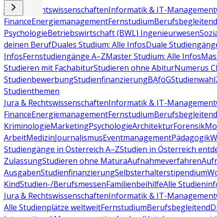
Jura & Rechtswissenschaften
Informatik & IT-Management
Finance
Energiemanagement
Fernstudium
Berufsbegleiten
Psychologie
Betriebswirtschaft (BWL)
Ingenieurwesen
Sozi
deinen Beruf
Duales Studium: Alle Infos
Duale Studiengäng
Infos
Fernstudiengänge A–Z
Master Studium: Alle Infos
Mas
Studieren mit Fachabitur
Studieren ohne Abitur
Numerus Cl
Studienbewerbung
Studienfinanzierung
BAföG
Studienwahl
Studienthemen
Jura & Rechtswissenschaften
Informatik & IT-Management
Finance
Energiemanagement
Fernstudium
Berufsbegleiten
Kriminologie
Marketing
Psychologie
Architektur
Forensik
Mo
Arbeit
Medizin
Journalismus
Eventmanagement
Pädagogik
W
Studiengänge in Österreich A–Z
Studien in Österreich ent
Zulassung
Studieren ohne Matura
Aufnahmeverfahren
Auf
Ausgaben
Studienfinanzierung
Selbsterhalterstipendium
Wo
Kind
Studien-/Berufsmessen
Familienbeihilfe
Alle Studieninf
Jura & Rechtswissenschaften
Informatik & IT-Management
Alle Studienplätze weltweit
Fernstudium
Berufsbegleitend
D