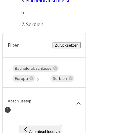
Bachelorabschlüsse
Serbien
Filter
Zurücksetzen
Bachelorabschlüsse
Europa
Serbien
Abschlusstyp
1
Alle abschlusstyp