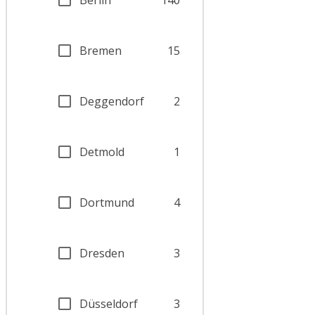
Bremen
15
Deggendorf
2
Detmold
1
Dortmund
4
Dresden
3
Düsseldorf
3