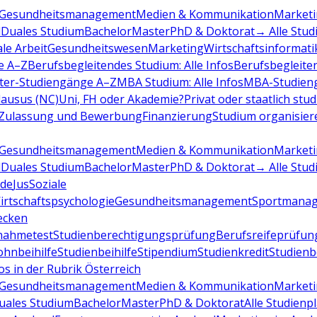
Gesundheitsmanagement
Medien & Kommunikation
Marketi
d
Duales Studium
Bachelor
Master
PhD & Doktorat
→ Alle Stud
ale Arbeit
Gesundheitswesen
Marketing
Wirtschaftsinformati
e A–Z
Berufsbegleitendes Studium: Alle Infos
Berufsbegleite
ter-Studiengänge A–Z
MBA Studium: Alle Infos
MBA-Studien
ausus (NC)
Uni, FH oder Akademie?
Privat oder staatlich stu
Zulassung und Bewerbung
Finanzierung
Studium organisier
Gesundheitsmanagement
Medien & Kommunikation
Marketi
d
Duales Studium
Bachelor
Master
PhD & Doktorat
→ Alle Stud
de
Jus
Soziale
irtschaftspsychologie
Gesundheitsmanagement
Sportmana
decken
nahmetest
Studienberechtigungsprüfung
Berufsreifeprüfun
hnbeihilfe
Studienbeihilfe
Stipendium
Studienkredit
Studien
os in der Rubrik Österreich
Gesundheitsmanagement
Medien & Kommunikation
Marketi
uales Studium
Bachelor
Master
PhD & Doktorat
Alle Studienp