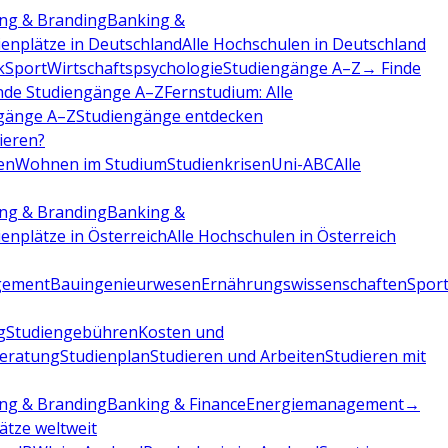
ng & Branding
Banking &
ienplätze in Deutschland
Alle Hochschulen in Deutschland
k
Sport
Wirtschaftspsychologie
Studiengänge A–Z
→ Finde
nde Studiengänge A–Z
Fernstudium: Alle
gänge A–Z
Studiengänge entdecken
dieren?
en
Wohnen im Studium
Studienkrisen
Uni-ABC
Alle
ng & Branding
Banking &
ienplätze in Österreich
Alle Hochschulen in Österreich
gement
Bauingenieurwesen
Ernährungswissenschaften
Sport
g
Studiengebühren
Kosten und
beratung
Studienplan
Studieren und Arbeiten
Studieren mit
ng & Branding
Banking & Finance
Energiemanagement
→
lätze weltweit