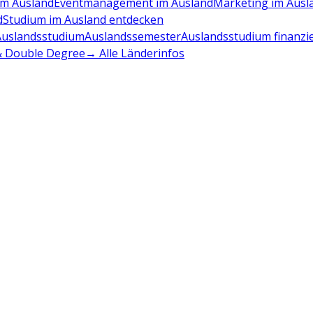
m Ausland
Eventmanagement im Ausland
Marketing im Ausl
d
Studium im Ausland entdecken
Auslandsstudium
Auslandssemester
Auslandsstudium finanzi
 & Double Degree
→ Alle Länderinfos