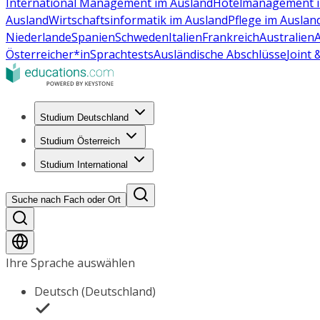
International Management im Ausland
Hotelmanagement i
Ausland
Wirtschaftsinformatik im Ausland
Pflege im Auslan
Niederlande
Spanien
Schweden
Italien
Frankreich
Australien
Österreicher*in
Sprachtests
Ausländische Abschlüsse
Joint
Studium Deutschland
Studium Österreich
Studium International
Suche nach Fach oder Ort
Ihre Sprache auswählen
Deutsch (Deutschland)