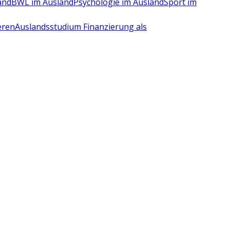
and
BWL im Ausland
Psychologie im Ausland
Sport im
eren
Auslandsstudium Finanzierung als