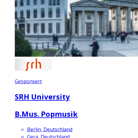
Gesponsert
SRH University
B.Mus. Popmusik
Berlin, Deutschland
Gera, Deutschland