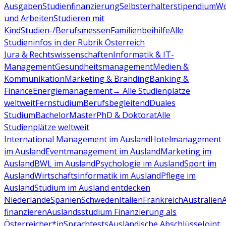
Ausgaben
Studienfinanzierung
Selbsterhalterstipendium
Wo
und Arbeiten
Studieren mit
Kind
Studien-/Berufsmessen
Familienbeihilfe
Alle
Studieninfos in der Rubrik Österreich
Jura & Rechtswissenschaften
Informatik & IT-
Management
Gesundheitsmanagement
Medien &
Kommunikation
Marketing & Branding
Banking &
Finance
Energiemanagement
→ Alle Studienplätze
weltweit
Fernstudium
Berufsbegleitend
Duales
Studium
Bachelor
Master
PhD & Doktorat
Alle
Studienplätze weltweit
International Management im Ausland
Hotelmanagement
im Ausland
Eventmanagement im Ausland
Marketing im
Ausland
BWL im Ausland
Psychologie im Ausland
Sport im
Ausland
Wirtschaftsinformatik im Ausland
Pflege im
Ausland
Studium im Ausland entdecken
Niederlande
Spanien
Schweden
Italien
Frankreich
Australien
finanzieren
Auslandsstudium Finanzierung als
Österreicher*in
Sprachtests
Ausländische Abschlüsse
Joint