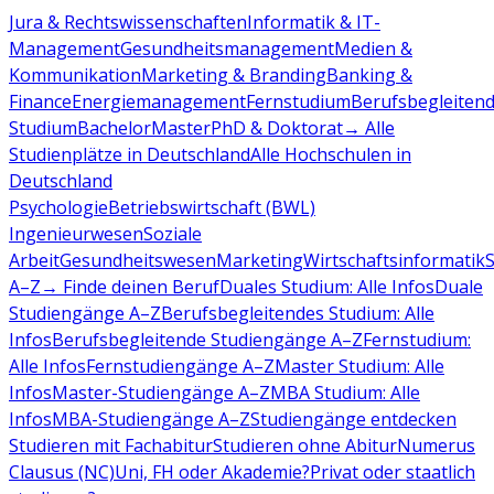
Jura & Rechtswissenschaften
Informatik & IT-
Management
Gesundheitsmanagement
Medien &
Kommunikation
Marketing & Branding
Banking &
Finance
Energiemanagement
Fernstudium
Berufsbegleiten
Studium
Bachelor
Master
PhD & Doktorat
→ Alle
Studienplätze in Deutschland
Alle Hochschulen in
Deutschland
Psychologie
Betriebswirtschaft (BWL)
Ingenieurwesen
Soziale
Arbeit
Gesundheitswesen
Marketing
Wirtschaftsinformatik
A–Z
→ Finde deinen Beruf
Duales Studium: Alle Infos
Duale
Studiengänge A–Z
Berufsbegleitendes Studium: Alle
Infos
Berufsbegleitende Studiengänge A–Z
Fernstudium:
Alle Infos
Fernstudiengänge A–Z
Master Studium: Alle
Infos
Master-Studiengänge A–Z
MBA Studium: Alle
Infos
MBA-Studiengänge A–Z
Studiengänge entdecken
Studieren mit Fachabitur
Studieren ohne Abitur
Numerus
Clausus (NC)
Uni, FH oder Akademie?
Privat oder staatlich