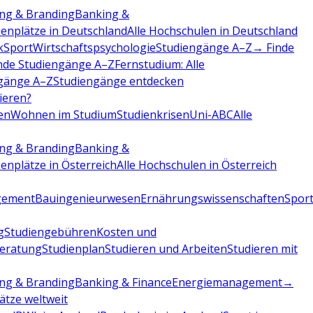
ng & Branding
Banking &
ienplätze in Deutschland
Alle Hochschulen in Deutschland
k
Sport
Wirtschaftspsychologie
Studiengänge A–Z
→ Finde
nde Studiengänge A–Z
Fernstudium: Alle
gänge A–Z
Studiengänge entdecken
dieren?
en
Wohnen im Studium
Studienkrisen
Uni-ABC
Alle
ng & Branding
Banking &
ienplätze in Österreich
Alle Hochschulen in Österreich
gement
Bauingenieurwesen
Ernährungswissenschaften
Sport
g
Studiengebühren
Kosten und
beratung
Studienplan
Studieren und Arbeiten
Studieren mit
ng & Branding
Banking & Finance
Energiemanagement
→
lätze weltweit