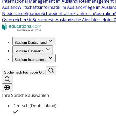
International Management im Ausland
Hotelmanagement i
Ausland
Wirtschaftsinformatik im Ausland
Pflege im Auslan
Niederlande
Spanien
Schweden
Italien
Frankreich
Australien
Österreicher*in
Sprachtests
Ausländische Abschlüsse
Joint
Studium Deutschland
Studium Österreich
Studium International
Suche nach Fach oder Ort
Ihre Sprache auswählen
Deutsch (Deutschland)