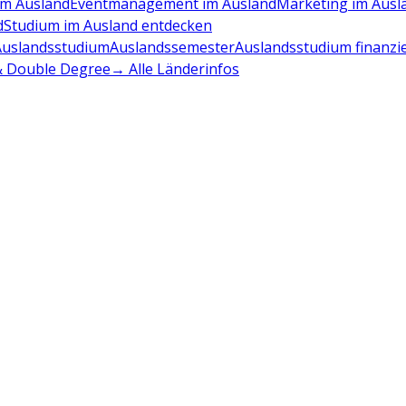
m Ausland
Eventmanagement im Ausland
Marketing im Ausl
d
Studium im Ausland entdecken
Auslandsstudium
Auslandssemester
Auslandsstudium finanzi
 & Double Degree
→ Alle Länderinfos