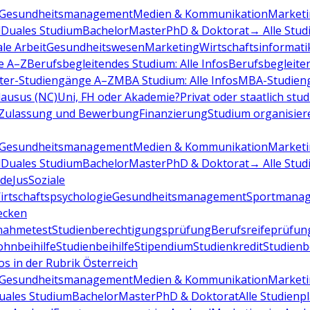
Gesundheitsmanagement
Medien & Kommunikation
Marketi
d
Duales Studium
Bachelor
Master
PhD & Doktorat
→ Alle Stud
ale Arbeit
Gesundheitswesen
Marketing
Wirtschaftsinformati
e A–Z
Berufsbegleitendes Studium: Alle Infos
Berufsbegleite
ter-Studiengänge A–Z
MBA Studium: Alle Infos
MBA-Studien
ausus (NC)
Uni, FH oder Akademie?
Privat oder staatlich stu
Zulassung und Bewerbung
Finanzierung
Studium organisier
Gesundheitsmanagement
Medien & Kommunikation
Marketi
d
Duales Studium
Bachelor
Master
PhD & Doktorat
→ Alle Stud
de
Jus
Soziale
irtschaftspsychologie
Gesundheitsmanagement
Sportmana
decken
nahmetest
Studienberechtigungsprüfung
Berufsreifeprüfun
hnbeihilfe
Studienbeihilfe
Stipendium
Studienkredit
Studien
os in der Rubrik Österreich
Gesundheitsmanagement
Medien & Kommunikation
Marketi
uales Studium
Bachelor
Master
PhD & Doktorat
Alle Studienp