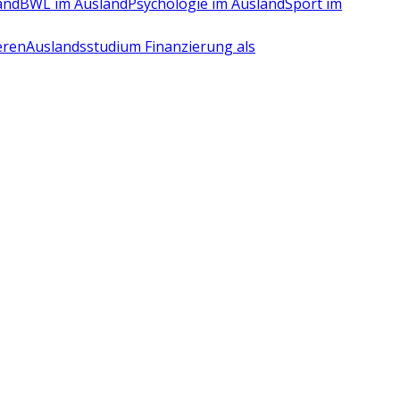
and
BWL im Ausland
Psychologie im Ausland
Sport im
eren
Auslandsstudium Finanzierung als