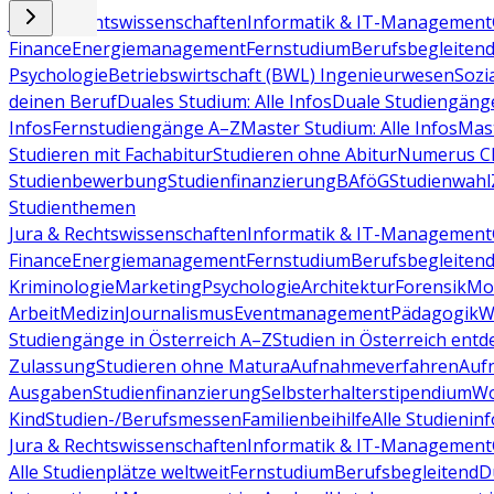
Jura & Rechtswissenschaften
Informatik & IT-Management
Finance
Energiemanagement
Fernstudium
Berufsbegleiten
Psychologie
Betriebswirtschaft (BWL)
Ingenieurwesen
Sozi
deinen Beruf
Duales Studium: Alle Infos
Duale Studiengäng
Infos
Fernstudiengänge A–Z
Master Studium: Alle Infos
Mas
Studieren mit Fachabitur
Studieren ohne Abitur
Numerus Cl
Studienbewerbung
Studienfinanzierung
BAföG
Studienwahl
Studienthemen
Jura & Rechtswissenschaften
Informatik & IT-Management
Finance
Energiemanagement
Fernstudium
Berufsbegleiten
Kriminologie
Marketing
Psychologie
Architektur
Forensik
Mo
Arbeit
Medizin
Journalismus
Eventmanagement
Pädagogik
W
Studiengänge in Österreich A–Z
Studien in Österreich ent
Zulassung
Studieren ohne Matura
Aufnahmeverfahren
Auf
Ausgaben
Studienfinanzierung
Selbsterhalterstipendium
Wo
Kind
Studien-/Berufsmessen
Familienbeihilfe
Alle Studieninf
Jura & Rechtswissenschaften
Informatik & IT-Management
Alle Studienplätze weltweit
Fernstudium
Berufsbegleitend
D