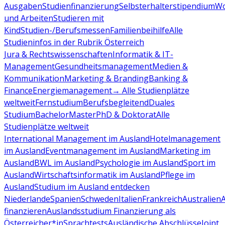
Ausgaben
Studienfinanzierung
Selbsterhalterstipendium
Wo
und Arbeiten
Studieren mit
Kind
Studien-/Berufsmessen
Familienbeihilfe
Alle
Studieninfos in der Rubrik Österreich
Jura & Rechtswissenschaften
Informatik & IT-
Management
Gesundheitsmanagement
Medien &
Kommunikation
Marketing & Branding
Banking &
Finance
Energiemanagement
→ Alle Studienplätze
weltweit
Fernstudium
Berufsbegleitend
Duales
Studium
Bachelor
Master
PhD & Doktorat
Alle
Studienplätze weltweit
International Management im Ausland
Hotelmanagement
im Ausland
Eventmanagement im Ausland
Marketing im
Ausland
BWL im Ausland
Psychologie im Ausland
Sport im
Ausland
Wirtschaftsinformatik im Ausland
Pflege im
Ausland
Studium im Ausland entdecken
Niederlande
Spanien
Schweden
Italien
Frankreich
Australien
finanzieren
Auslandsstudium Finanzierung als
Österreicher*in
Sprachtests
Ausländische Abschlüsse
Joint