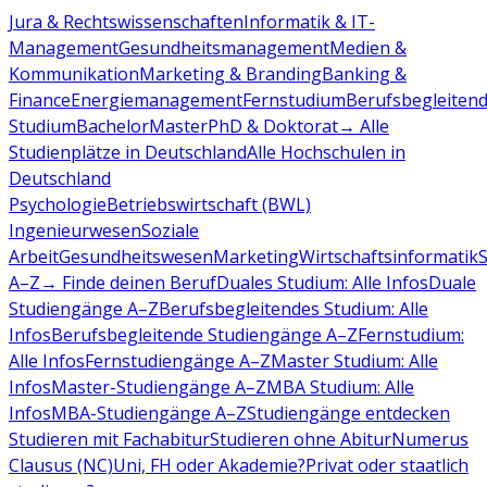
Jura & Rechtswissenschaften
Informatik & IT-
Management
Gesundheitsmanagement
Medien &
Kommunikation
Marketing & Branding
Banking &
Finance
Energiemanagement
Fernstudium
Berufsbegleiten
Studium
Bachelor
Master
PhD & Doktorat
→ Alle
Studienplätze in Deutschland
Alle Hochschulen in
Deutschland
Psychologie
Betriebswirtschaft (BWL)
Ingenieurwesen
Soziale
Arbeit
Gesundheitswesen
Marketing
Wirtschaftsinformatik
A–Z
→ Finde deinen Beruf
Duales Studium: Alle Infos
Duale
Studiengänge A–Z
Berufsbegleitendes Studium: Alle
Infos
Berufsbegleitende Studiengänge A–Z
Fernstudium:
Alle Infos
Fernstudiengänge A–Z
Master Studium: Alle
Infos
Master-Studiengänge A–Z
MBA Studium: Alle
Infos
MBA-Studiengänge A–Z
Studiengänge entdecken
Studieren mit Fachabitur
Studieren ohne Abitur
Numerus
Clausus (NC)
Uni, FH oder Akademie?
Privat oder staatlich