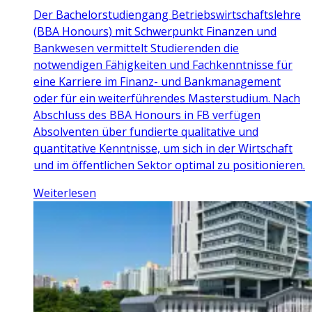
Der Bachelorstudiengang Betriebswirtschaftslehre
(BBA Honours) mit Schwerpunkt Finanzen und
Bankwesen vermittelt Studierenden die
notwendigen Fähigkeiten und Fachkenntnisse für
eine Karriere im Finanz- und Bankmanagement
oder für ein weiterführendes Masterstudium. Nach
Abschluss des BBA Honours in FB verfügen
Absolventen über fundierte qualitative und
quantitative Kenntnisse, um sich in der Wirtschaft
und im öffentlichen Sektor optimal zu positionieren.
Weiterlesen