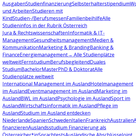
Ausgaben
Studienfinanzierung
Selbsterhalterstipendium
Wo
und Arbeiten
Studieren mit
Kind
Studien-/Berufsmessen
Familienbeihilfe
Alle
Studieninfos in der Rubrik Österreich
Jura & Rechtswissenschaften
Informatik & IT-
Management
Gesundheitsmanagement
Medien &
Kommunikation
Marketing & Branding
Banking &
Finance
Energiemanagement
→ Alle Studienplätze
weltweit
Fernstudium
Berufsbegleitend
Duales
Studium
Bachelor
Master
PhD & Doktorat
Alle
Studienplätze weltweit
International Management im Ausland
Hotelmanagement
im Ausland
Eventmanagement im Ausland
Marketing im
Ausland
BWL im Ausland
Psychologie im Ausland
Sport im
Ausland
Wirtschaftsinformatik im Ausland
Pflege im
Ausland
Studium im Ausland entdecken
Niederlande
Spanien
Schweden
Italien
Frankreich
Australien
finanzieren
Auslandsstudium Finanzierung als
Österreicher*in
Sprachtests
Ausländische Abschlüsse
Joint