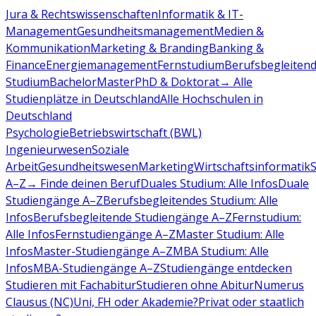
Jura & Rechtswissenschaften
Informatik & IT-
Management
Gesundheitsmanagement
Medien &
Kommunikation
Marketing & Branding
Banking &
Finance
Energiemanagement
Fernstudium
Berufsbegleiten
Studium
Bachelor
Master
PhD & Doktorat
→ Alle
Studienplätze in Deutschland
Alle Hochschulen in
Deutschland
Psychologie
Betriebswirtschaft (BWL)
Ingenieurwesen
Soziale
Arbeit
Gesundheitswesen
Marketing
Wirtschaftsinformatik
A–Z
→ Finde deinen Beruf
Duales Studium: Alle Infos
Duale
Studiengänge A–Z
Berufsbegleitendes Studium: Alle
Infos
Berufsbegleitende Studiengänge A–Z
Fernstudium:
Alle Infos
Fernstudiengänge A–Z
Master Studium: Alle
Infos
Master-Studiengänge A–Z
MBA Studium: Alle
Infos
MBA-Studiengänge A–Z
Studiengänge entdecken
Studieren mit Fachabitur
Studieren ohne Abitur
Numerus
Clausus (NC)
Uni, FH oder Akademie?
Privat oder staatlich