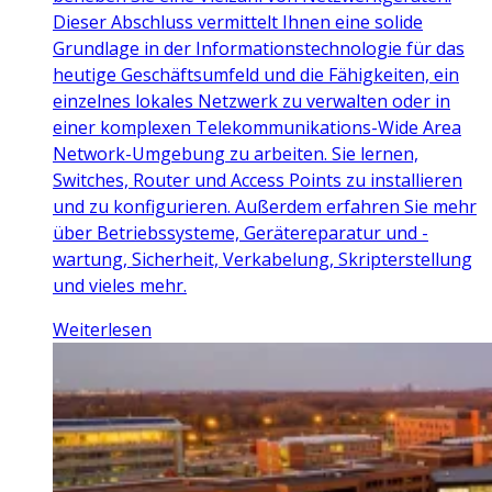
Dieser Abschluss vermittelt Ihnen eine solide
Grundlage in der Informationstechnologie für das
heutige Geschäftsumfeld und die Fähigkeiten, ein
einzelnes lokales Netzwerk zu verwalten oder in
einer komplexen Telekommunikations-Wide Area
Network-Umgebung zu arbeiten. Sie lernen,
Switches, Router und Access Points zu installieren
und zu konfigurieren. Außerdem erfahren Sie mehr
über Betriebssysteme, Gerätereparatur und -
wartung, Sicherheit, Verkabelung, Skripterstellung
und vieles mehr.
Weiterlesen