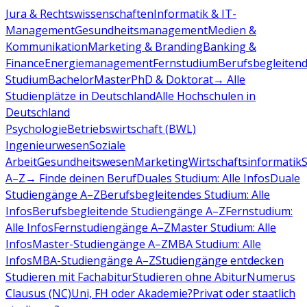
Jura & Rechtswissenschaften
Informatik & IT-
Management
Gesundheitsmanagement
Medien &
Kommunikation
Marketing & Branding
Banking &
Finance
Energiemanagement
Fernstudium
Berufsbegleiten
Studium
Bachelor
Master
PhD & Doktorat
→ Alle
Studienplätze in Deutschland
Alle Hochschulen in
Deutschland
Psychologie
Betriebswirtschaft (BWL)
Ingenieurwesen
Soziale
Arbeit
Gesundheitswesen
Marketing
Wirtschaftsinformatik
A–Z
→ Finde deinen Beruf
Duales Studium: Alle Infos
Duale
Studiengänge A–Z
Berufsbegleitendes Studium: Alle
Infos
Berufsbegleitende Studiengänge A–Z
Fernstudium:
Alle Infos
Fernstudiengänge A–Z
Master Studium: Alle
Infos
Master-Studiengänge A–Z
MBA Studium: Alle
Infos
MBA-Studiengänge A–Z
Studiengänge entdecken
Studieren mit Fachabitur
Studieren ohne Abitur
Numerus
Clausus (NC)
Uni, FH oder Akademie?
Privat oder staatlich