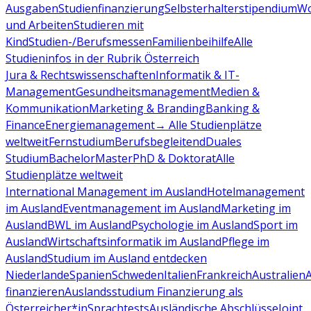
Ausgaben
Studienfinanzierung
Selbsterhalterstipendium
Wo
und Arbeiten
Studieren mit
Kind
Studien-/Berufsmessen
Familienbeihilfe
Alle
Studieninfos in der Rubrik Österreich
Jura & Rechtswissenschaften
Informatik & IT-
Management
Gesundheitsmanagement
Medien &
Kommunikation
Marketing & Branding
Banking &
Finance
Energiemanagement
→ Alle Studienplätze
weltweit
Fernstudium
Berufsbegleitend
Duales
Studium
Bachelor
Master
PhD & Doktorat
Alle
Studienplätze weltweit
International Management im Ausland
Hotelmanagement
im Ausland
Eventmanagement im Ausland
Marketing im
Ausland
BWL im Ausland
Psychologie im Ausland
Sport im
Ausland
Wirtschaftsinformatik im Ausland
Pflege im
Ausland
Studium im Ausland entdecken
Niederlande
Spanien
Schweden
Italien
Frankreich
Australien
finanzieren
Auslandsstudium Finanzierung als
Österreicher*in
Sprachtests
Ausländische Abschlüsse
Joint