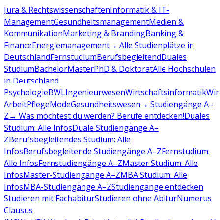
Jura & Rechtswissenschaften
Informatik & IT-
Management
Gesundheitsmanagement
Medien &
Kommunikation
Marketing & Branding
Banking &
Finance
Energiemanagement
→ Alle Studienplätze in
Deutschland
Fernstudium
Berufsbegleitend
Duales
Studium
Bachelor
Master
PhD & Doktorat
Alle Hochschulen
in Deutschland
Psychologie
BWL
Ingenieurwesen
Wirtschaftsinformatik
Wir
Arbeit
Pflege
Mode
Gesundheitswesen
→ Studiengänge A–
Z
→ Was möchtest du werden? Berufe entdecken!
Duales
Studium: Alle Infos
Duale Studiengänge A–
Z
Berufsbegleitendes Studium: Alle
Infos
Berufsbegleitende Studiengänge A–Z
Fernstudium:
Alle Infos
Fernstudiengänge A–Z
Master Studium: Alle
Infos
Master-Studiengänge A–Z
MBA Studium: Alle
Infos
MBA-Studiengänge A–Z
Studiengänge entdecken
Studieren mit Fachabitur
Studieren ohne Abitur
Numerus
Clausus