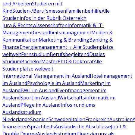
und Arbeiten
Studieren mit
Kind
Studien-/Berufsmessen
Familienbeihilfe
Alle
Studieninfos in der Rubrik Österreich
Jura & Rechtswissenschaften
Informatik & IT-
Management
Gesundheitsmanagement
Medien &
Kommunikation
Marketing & Branding
Banking &
Finance
Energiemanagement
→ Alle Studienplätze
weltweit
Fernstudium
Berufsbegleitend
Duales
Studium
Bachelor
Master
PhD & Doktorat
Alle
Studienplätze weltweit
International Management im Ausland
Hotelmanagement
im Ausland
Psychologie im Ausland
Marketing im
Ausland
BWL im Ausland
Eventmanagement im
Ausland
Sport im Ausland
Wirtschaftsinformatik im
Ausland
Pflege im Ausland
Infos rund ums
Auslandsstudium
Niederlande
Spanien
Schweden
Italien
Frankreich
Australien
finanzieren
Sprachtests
Ausländische Abschlüsse
Joint &
Double Degree
Auslandsstudium Finanzierung als