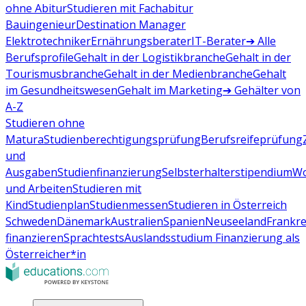
ohne Abitur
Studieren mit Fachabitur
Bauingenieur
Destination Manager
Elektrotechniker
Ernährungsberater
IT-Berater
➔ Alle
Berufsprofile
Gehalt in der Logistikbranche
Gehalt in der
Tourismusbranche
Gehalt in der Medienbranche
Gehalt
im Gesundheitswesen
Gehalt im Marketing
➔ Gehälter von
A-Z
Studieren ohne
Matura
Studienberechtigungsprüfung
Berufsreifeprüfung
und
Ausgaben
Studienfinanzierung
Selbsterhalterstipendium
Wo
und Arbeiten
Studieren mit
Kind
Studienplan
Studienmessen
Studieren in Österreich
Schweden
Dänemark
Australien
Spanien
Neuseeland
Frankre
finanzieren
Sprachtests
Auslandsstudium Finanzierung als
Österreicher*in