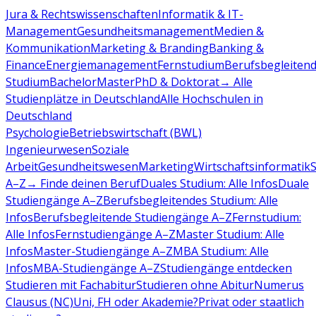
Jura & Rechtswissenschaften
Informatik & IT-
Management
Gesundheitsmanagement
Medien &
Kommunikation
Marketing & Branding
Banking &
Finance
Energiemanagement
Fernstudium
Berufsbegleiten
Studium
Bachelor
Master
PhD & Doktorat
→ Alle
Studienplätze in Deutschland
Alle Hochschulen in
Deutschland
Psychologie
Betriebswirtschaft (BWL)
Ingenieurwesen
Soziale
Arbeit
Gesundheitswesen
Marketing
Wirtschaftsinformatik
A–Z
→ Finde deinen Beruf
Duales Studium: Alle Infos
Duale
Studiengänge A–Z
Berufsbegleitendes Studium: Alle
Infos
Berufsbegleitende Studiengänge A–Z
Fernstudium:
Alle Infos
Fernstudiengänge A–Z
Master Studium: Alle
Infos
Master-Studiengänge A–Z
MBA Studium: Alle
Infos
MBA-Studiengänge A–Z
Studiengänge entdecken
Studieren mit Fachabitur
Studieren ohne Abitur
Numerus
Clausus (NC)
Uni, FH oder Akademie?
Privat oder staatlich