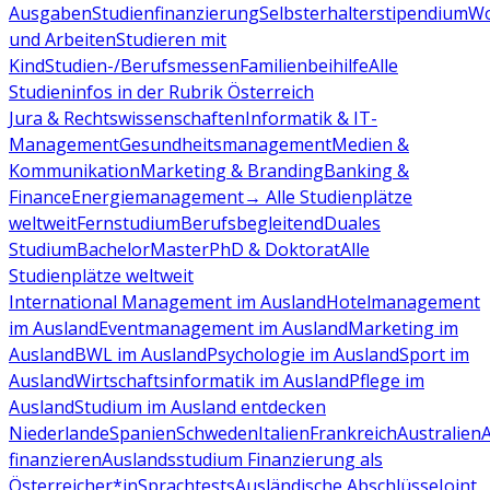
Ausgaben
Studienfinanzierung
Selbsterhalterstipendium
Wo
und Arbeiten
Studieren mit
Kind
Studien-/Berufsmessen
Familienbeihilfe
Alle
Studieninfos in der Rubrik Österreich
Jura & Rechtswissenschaften
Informatik & IT-
Management
Gesundheitsmanagement
Medien &
Kommunikation
Marketing & Branding
Banking &
Finance
Energiemanagement
→ Alle Studienplätze
weltweit
Fernstudium
Berufsbegleitend
Duales
Studium
Bachelor
Master
PhD & Doktorat
Alle
Studienplätze weltweit
International Management im Ausland
Hotelmanagement
im Ausland
Eventmanagement im Ausland
Marketing im
Ausland
BWL im Ausland
Psychologie im Ausland
Sport im
Ausland
Wirtschaftsinformatik im Ausland
Pflege im
Ausland
Studium im Ausland entdecken
Niederlande
Spanien
Schweden
Italien
Frankreich
Australien
finanzieren
Auslandsstudium Finanzierung als
Österreicher*in
Sprachtests
Ausländische Abschlüsse
Joint