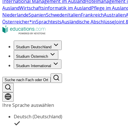
International Management im Ausland
Hotelmanagement i
Ausland
Wirtschaftsinformatik im Ausland
Pflege im Auslan
Niederlande
Spanien
Schweden
Italien
Frankreich
Australien
Österreicher*in
Sprachtests
Ausländische Abschlüsse
Joint
Studium Deutschland
Studium Österreich
Studium International
Suche nach Fach oder Ort
Ihre Sprache auswählen
Deutsch (Deutschland)