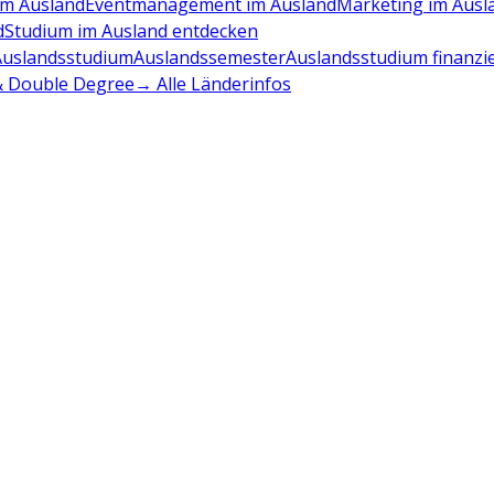
m Ausland
Eventmanagement im Ausland
Marketing im Ausl
d
Studium im Ausland entdecken
Auslandsstudium
Auslandssemester
Auslandsstudium finanzi
 & Double Degree
→ Alle Länderinfos