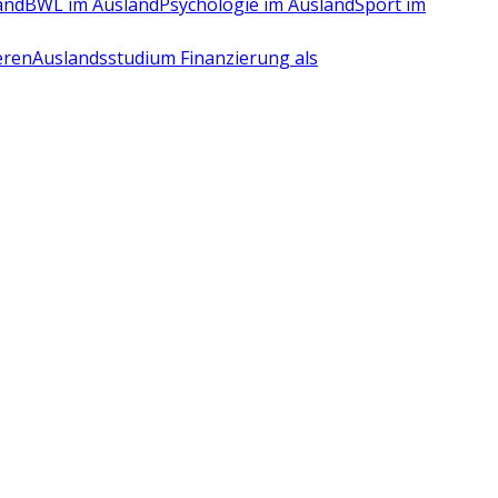
and
BWL im Ausland
Psychologie im Ausland
Sport im
eren
Auslandsstudium Finanzierung als