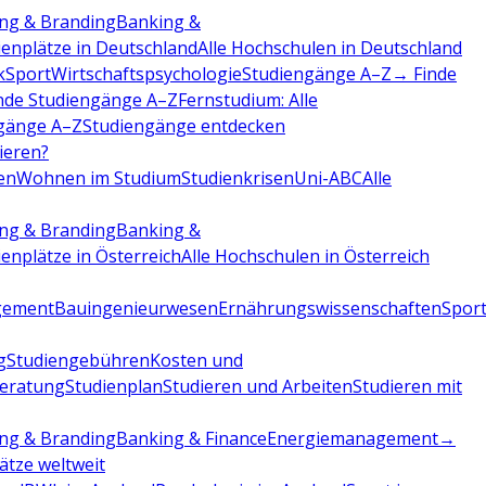
ng & Branding
Banking &
ienplätze in Deutschland
Alle Hochschulen in Deutschland
k
Sport
Wirtschaftspsychologie
Studiengänge A–Z
→ Finde
nde Studiengänge A–Z
Fernstudium: Alle
gänge A–Z
Studiengänge entdecken
dieren?
en
Wohnen im Studium
Studienkrisen
Uni-ABC
Alle
ng & Branding
Banking &
ienplätze in Österreich
Alle Hochschulen in Österreich
gement
Bauingenieurwesen
Ernährungswissenschaften
Sport
g
Studiengebühren
Kosten und
beratung
Studienplan
Studieren und Arbeiten
Studieren mit
ng & Branding
Banking & Finance
Energiemanagement
→
lätze weltweit