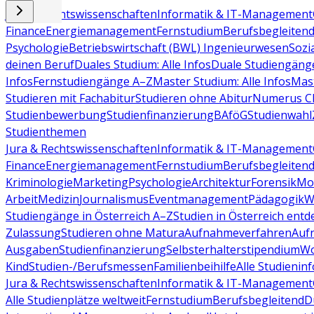
Jura & Rechtswissenschaften
Informatik & IT-Management
Finance
Energiemanagement
Fernstudium
Berufsbegleiten
Psychologie
Betriebswirtschaft (BWL)
Ingenieurwesen
Sozi
deinen Beruf
Duales Studium: Alle Infos
Duale Studiengäng
Infos
Fernstudiengänge A–Z
Master Studium: Alle Infos
Mas
Studieren mit Fachabitur
Studieren ohne Abitur
Numerus Cl
Studienbewerbung
Studienfinanzierung
BAföG
Studienwahl
Studienthemen
Jura & Rechtswissenschaften
Informatik & IT-Management
Finance
Energiemanagement
Fernstudium
Berufsbegleiten
Kriminologie
Marketing
Psychologie
Architektur
Forensik
Mo
Arbeit
Medizin
Journalismus
Eventmanagement
Pädagogik
W
Studiengänge in Österreich A–Z
Studien in Österreich ent
Zulassung
Studieren ohne Matura
Aufnahmeverfahren
Auf
Ausgaben
Studienfinanzierung
Selbsterhalterstipendium
Wo
Kind
Studien-/Berufsmessen
Familienbeihilfe
Alle Studieninf
Jura & Rechtswissenschaften
Informatik & IT-Management
Alle Studienplätze weltweit
Fernstudium
Berufsbegleitend
D