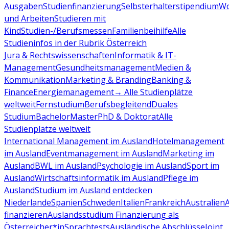
Ausgaben
Studienfinanzierung
Selbsterhalterstipendium
Wo
und Arbeiten
Studieren mit
Kind
Studien-/Berufsmessen
Familienbeihilfe
Alle
Studieninfos in der Rubrik Österreich
Jura & Rechtswissenschaften
Informatik & IT-
Management
Gesundheitsmanagement
Medien &
Kommunikation
Marketing & Branding
Banking &
Finance
Energiemanagement
→ Alle Studienplätze
weltweit
Fernstudium
Berufsbegleitend
Duales
Studium
Bachelor
Master
PhD & Doktorat
Alle
Studienplätze weltweit
International Management im Ausland
Hotelmanagement
im Ausland
Eventmanagement im Ausland
Marketing im
Ausland
BWL im Ausland
Psychologie im Ausland
Sport im
Ausland
Wirtschaftsinformatik im Ausland
Pflege im
Ausland
Studium im Ausland entdecken
Niederlande
Spanien
Schweden
Italien
Frankreich
Australien
finanzieren
Auslandsstudium Finanzierung als
Österreicher*in
Sprachtests
Ausländische Abschlüsse
Joint