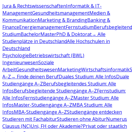
Jura & Rechtswissenschaften
Informatik & IT-
Management
Gesundheitsmanagement
Medien &
Kommunikation
Marketing & Branding
Banking &
Finance
Energiemanagement
Fernstudium
Berufsbegleiten
Studium
Bachelor
Master
PhD & Doktorat
→ Alle
Studienplätze in Deutschland
Alle Hochschulen in
Deutschland
Psychologie
Betriebswirtschaft (BWL)
Ingenieurwesen
Soziale
Arbeit
Gesundheitswesen
Marketing
Wirtschaftsinformatik
A–Z
→ Finde deinen Beruf
Duales Studium: Alle Infos
Duale
Studiengänge A–Z
Berufsbegleitendes Studium: Alle
Infos
Berufsbegleitende Studiengänge A–Z
Fernstudium:
Alle Infos
Fernstudiengänge A–Z
Master Studium: Alle
Infos
Master-Studiengänge A–Z
MBA Studium: Alle
Infos
MBA-Studiengänge A–Z
Studiengänge entdecken
Studieren mit Fachabitur
Studieren ohne Abitur
Numerus
Clausus (NC)
Uni, FH oder Akademie?
Privat oder staatlich