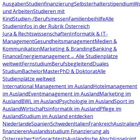
Ausgaben
Studienfinanzierung
Selbsterhalterstipendium
Wo
und Arbeiten
Studieren mit
Kind
Studien-/Berufsmessen
Familienbeihilfe
Alle
Studieninfos in der Rubrik Österreich
Jura & Rechtswissenschaften
Informatik & IT-
Management
Gesundheitsmanagement
Medien &
Kommunikation
Marketing & Branding
Banking &
Finance
Energiemanagement
→ Alle Studienplätze
weltweit
Fernstudium
Berufsbegleitend
Duales
Studium
Bachelor
Master
PhD & Doktorat
Alle
Studienplätze weltweit
International Management im Ausland
Hotelmanagement
im Ausland
Eventmanagement im Ausland
Marketing im
Ausland
BWL im Ausland
Psychologie im Ausland
Sport im
Ausland
Wirtschaftsinformatik im Ausland
Pflege im
Ausland
Studium im Ausland entdecken
Niederlande
Spanien
Schweden
Italien
Frankreich
Australien
finanzieren
Auslandsstudium Finanzierung als
Österreicher*in
Sprachtests
Ausländische Abschlüsse
Joint