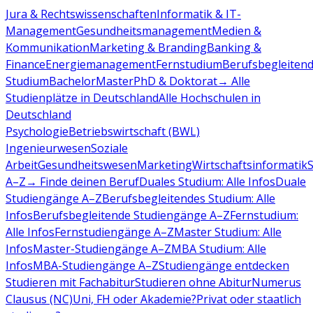
Jura & Rechtswissenschaften
Informatik & IT-
Management
Gesundheitsmanagement
Medien &
Kommunikation
Marketing & Branding
Banking &
Finance
Energiemanagement
Fernstudium
Berufsbegleiten
Studium
Bachelor
Master
PhD & Doktorat
→ Alle
Studienplätze in Deutschland
Alle Hochschulen in
Deutschland
Psychologie
Betriebswirtschaft (BWL)
Ingenieurwesen
Soziale
Arbeit
Gesundheitswesen
Marketing
Wirtschaftsinformatik
A–Z
→ Finde deinen Beruf
Duales Studium: Alle Infos
Duale
Studiengänge A–Z
Berufsbegleitendes Studium: Alle
Infos
Berufsbegleitende Studiengänge A–Z
Fernstudium:
Alle Infos
Fernstudiengänge A–Z
Master Studium: Alle
Infos
Master-Studiengänge A–Z
MBA Studium: Alle
Infos
MBA-Studiengänge A–Z
Studiengänge entdecken
Studieren mit Fachabitur
Studieren ohne Abitur
Numerus
Clausus (NC)
Uni, FH oder Akademie?
Privat oder staatlich