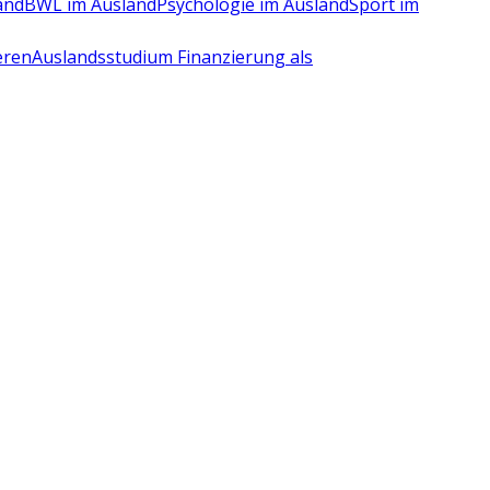
and
BWL im Ausland
Psychologie im Ausland
Sport im
eren
Auslandsstudium Finanzierung als