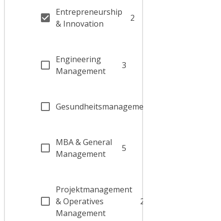
Entrepreneurship
2
& Innovation
Engineering
3
Management
Gesundheitsmanagement
1
MBA & General
5
Management
Projektmanagement
& Operatives
2
Management