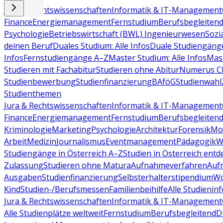
Jura & Rechtswissenschaften
Informatik & IT-Management
Finance
Energiemanagement
Fernstudium
Berufsbegleiten
Psychologie
Betriebswirtschaft (BWL)
Ingenieurwesen
Sozi
deinen Beruf
Duales Studium: Alle Infos
Duale Studiengäng
Infos
Fernstudiengänge A–Z
Master Studium: Alle Infos
Mas
Studieren mit Fachabitur
Studieren ohne Abitur
Numerus Cl
Studienbewerbung
Studienfinanzierung
BAföG
Studienwahl
Studienthemen
Jura & Rechtswissenschaften
Informatik & IT-Management
Finance
Energiemanagement
Fernstudium
Berufsbegleiten
Kriminologie
Marketing
Psychologie
Architektur
Forensik
Mo
Arbeit
Medizin
Journalismus
Eventmanagement
Pädagogik
W
Studiengänge in Österreich A–Z
Studien in Österreich ent
Zulassung
Studieren ohne Matura
Aufnahmeverfahren
Auf
Ausgaben
Studienfinanzierung
Selbsterhalterstipendium
Wo
Kind
Studien-/Berufsmessen
Familienbeihilfe
Alle Studieninf
Jura & Rechtswissenschaften
Informatik & IT-Management
Alle Studienplätze weltweit
Fernstudium
Berufsbegleitend
D