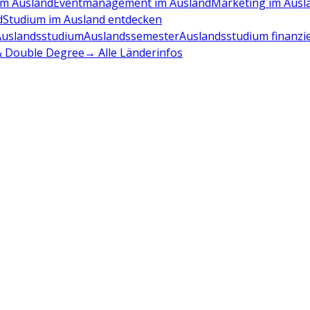
m Ausland
Eventmanagement im Ausland
Marketing im Ausl
d
Studium im Ausland entdecken
Auslandsstudium
Auslandssemester
Auslandsstudium finanzi
 & Double Degree
→ Alle Länderinfos