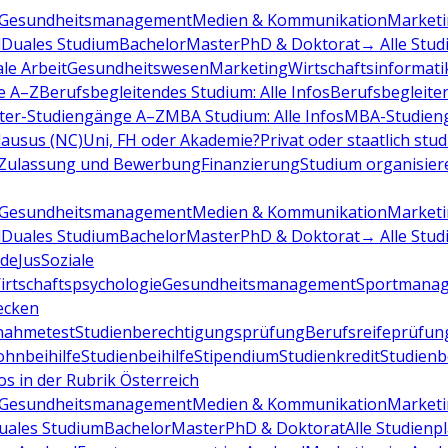
Gesundheitsmanagement
Medien & Kommunikation
Marketi
d
Duales Studium
Bachelor
Master
PhD & Doktorat
→ Alle Stud
ale Arbeit
Gesundheitswesen
Marketing
Wirtschaftsinformati
e A–Z
Berufsbegleitendes Studium: Alle Infos
Berufsbegleite
ter-Studiengänge A–Z
MBA Studium: Alle Infos
MBA-Studien
ausus (NC)
Uni, FH oder Akademie?
Privat oder staatlich stu
Zulassung und Bewerbung
Finanzierung
Studium organisier
Gesundheitsmanagement
Medien & Kommunikation
Marketi
d
Duales Studium
Bachelor
Master
PhD & Doktorat
→ Alle Stud
de
Jus
Soziale
irtschaftspsychologie
Gesundheitsmanagement
Sportmana
decken
nahmetest
Studienberechtigungsprüfung
Berufsreifeprüfun
hnbeihilfe
Studienbeihilfe
Stipendium
Studienkredit
Studien
os in der Rubrik Österreich
Gesundheitsmanagement
Medien & Kommunikation
Marketi
uales Studium
Bachelor
Master
PhD & Doktorat
Alle Studienp