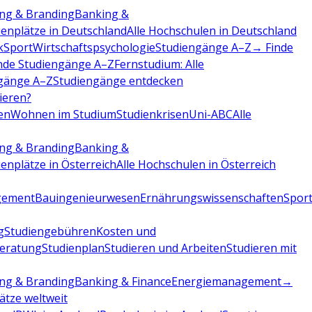
ng & Branding
Banking &
ienplätze in Deutschland
Alle Hochschulen in Deutschland
k
Sport
Wirtschaftspsychologie
Studiengänge A–Z
→ Finde
nde Studiengänge A–Z
Fernstudium: Alle
gänge A–Z
Studiengänge entdecken
dieren?
en
Wohnen im Studium
Studienkrisen
Uni-ABC
Alle
ng & Branding
Banking &
ienplätze in Österreich
Alle Hochschulen in Österreich
gement
Bauingenieurwesen
Ernährungswissenschaften
Sport
g
Studiengebühren
Kosten und
beratung
Studienplan
Studieren und Arbeiten
Studieren mit
ng & Branding
Banking & Finance
Energiemanagement
→
lätze weltweit