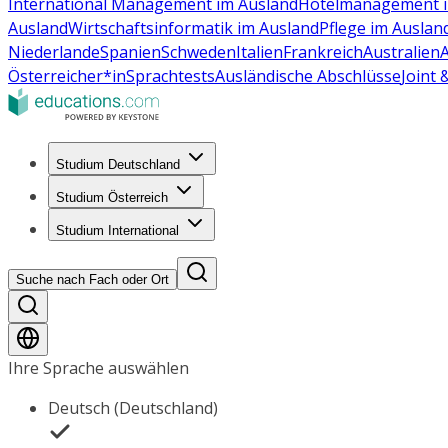
International Management im Ausland
Hotelmanagement i
Ausland
Wirtschaftsinformatik im Ausland
Pflege im Auslan
Niederlande
Spanien
Schweden
Italien
Frankreich
Australien
Österreicher*in
Sprachtests
Ausländische Abschlüsse
Joint
Studium Deutschland
Studium Österreich
Studium International
Suche nach Fach oder Ort
Ihre Sprache auswählen
Deutsch (Deutschland)