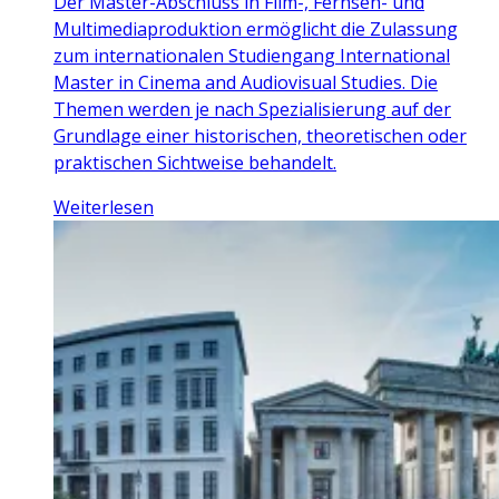
Der Master-Abschluss in Film-, Fernseh- und
Multimediaproduktion ermöglicht die Zulassung
zum internationalen Studiengang International
Master in Cinema and Audiovisual Studies. Die
Themen werden je nach Spezialisierung auf der
Grundlage einer historischen, theoretischen oder
praktischen Sichtweise behandelt.
Weiterlesen