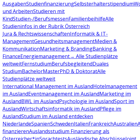
Ausgaben
Studienfinanzierung
Selbsterhalterstipendium
Wo
und Arbeiten
Studieren mit
Kind
Studien-/Berufsmessen
Familienbeihilfe
Alle
Studieninfos in der Rubrik Österreich
Jura & Rechtswissenschaften
Informatik & IT-
Management
Gesundheitsmanagement
Medien &
Kommunikation
Marketing & Branding
Banking &
Finance
Energiemanagement
→ Alle Studienplätze
weltweit
Fernstudium
Berufsbegleitend
Duales
Studium
Bachelor
Master
PhD & Doktorat
Alle
Studienplätze weltweit
International Management im Ausland
Hotelmanagement
im Ausland
Eventmanagement im Ausland
Marketing im
Ausland
BWL im Ausland
Psychologie im Ausland
Sport im
Ausland
Wirtschaftsinformatik im Ausland
Pflege im
Ausland
Studium im Ausland entdecken
Niederlande
Spanien
Schweden
Italien
Frankreich
Australien
finanzieren
Auslandsstudium Finanzierung als
Österreicher*in
Sprachtests
Ausländische Abschlüsse
Joint