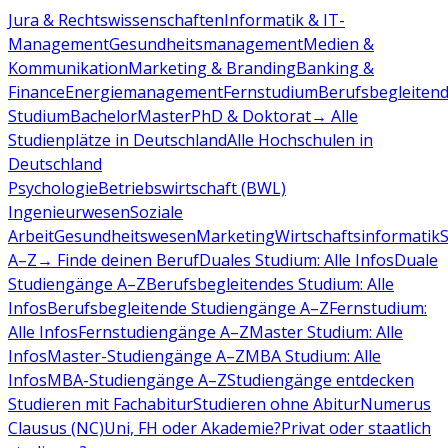
Jura & Rechtswissenschaften
Informatik & IT-
Management
Gesundheitsmanagement
Medien &
Kommunikation
Marketing & Branding
Banking &
Finance
Energiemanagement
Fernstudium
Berufsbegleiten
Studium
Bachelor
Master
PhD & Doktorat
→ Alle
Studienplätze in Deutschland
Alle Hochschulen in
Deutschland
Psychologie
Betriebswirtschaft (BWL)
Ingenieurwesen
Soziale
Arbeit
Gesundheitswesen
Marketing
Wirtschaftsinformatik
A–Z
→ Finde deinen Beruf
Duales Studium: Alle Infos
Duale
Studiengänge A–Z
Berufsbegleitendes Studium: Alle
Infos
Berufsbegleitende Studiengänge A–Z
Fernstudium:
Alle Infos
Fernstudiengänge A–Z
Master Studium: Alle
Infos
Master-Studiengänge A–Z
MBA Studium: Alle
Infos
MBA-Studiengänge A–Z
Studiengänge entdecken
Studieren mit Fachabitur
Studieren ohne Abitur
Numerus
Clausus (NC)
Uni, FH oder Akademie?
Privat oder staatlich