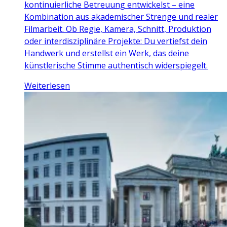
kontinuierliche Betreuung entwickelst – eine
Kombination aus akademischer Strenge und realer
Filmarbeit. Ob Regie, Kamera, Schnitt, Produktion
oder interdisziplinäre Projekte: Du vertiefst dein
Handwerk und erstellst ein Werk, das deine
künstlerische Stimme authentisch widerspiegelt.
Weiterlesen