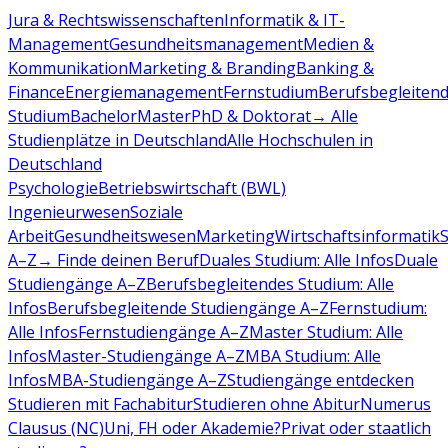
Jura & Rechtswissenschaften
Informatik & IT-
Management
Gesundheitsmanagement
Medien &
Kommunikation
Marketing & Branding
Banking &
Finance
Energiemanagement
Fernstudium
Berufsbegleiten
Studium
Bachelor
Master
PhD & Doktorat
→ Alle
Studienplätze in Deutschland
Alle Hochschulen in
Deutschland
Psychologie
Betriebswirtschaft (BWL)
Ingenieurwesen
Soziale
Arbeit
Gesundheitswesen
Marketing
Wirtschaftsinformatik
A–Z
→ Finde deinen Beruf
Duales Studium: Alle Infos
Duale
Studiengänge A–Z
Berufsbegleitendes Studium: Alle
Infos
Berufsbegleitende Studiengänge A–Z
Fernstudium:
Alle Infos
Fernstudiengänge A–Z
Master Studium: Alle
Infos
Master-Studiengänge A–Z
MBA Studium: Alle
Infos
MBA-Studiengänge A–Z
Studiengänge entdecken
Studieren mit Fachabitur
Studieren ohne Abitur
Numerus
Clausus (NC)
Uni, FH oder Akademie?
Privat oder staatlich