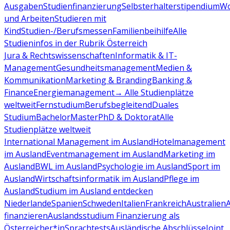
Ausgaben
Studienfinanzierung
Selbsterhalterstipendium
Wo
und Arbeiten
Studieren mit
Kind
Studien-/Berufsmessen
Familienbeihilfe
Alle
Studieninfos in der Rubrik Österreich
Jura & Rechtswissenschaften
Informatik & IT-
Management
Gesundheitsmanagement
Medien &
Kommunikation
Marketing & Branding
Banking &
Finance
Energiemanagement
→ Alle Studienplätze
weltweit
Fernstudium
Berufsbegleitend
Duales
Studium
Bachelor
Master
PhD & Doktorat
Alle
Studienplätze weltweit
International Management im Ausland
Hotelmanagement
im Ausland
Eventmanagement im Ausland
Marketing im
Ausland
BWL im Ausland
Psychologie im Ausland
Sport im
Ausland
Wirtschaftsinformatik im Ausland
Pflege im
Ausland
Studium im Ausland entdecken
Niederlande
Spanien
Schweden
Italien
Frankreich
Australien
finanzieren
Auslandsstudium Finanzierung als
Österreicher*in
Sprachtests
Ausländische Abschlüsse
Joint