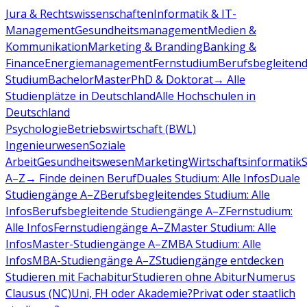
Jura & Rechtswissenschaften
Informatik & IT-
Management
Gesundheitsmanagement
Medien &
Kommunikation
Marketing & Branding
Banking &
Finance
Energiemanagement
Fernstudium
Berufsbegleiten
Studium
Bachelor
Master
PhD & Doktorat
→ Alle
Studienplätze in Deutschland
Alle Hochschulen in
Deutschland
Psychologie
Betriebswirtschaft (BWL)
Ingenieurwesen
Soziale
Arbeit
Gesundheitswesen
Marketing
Wirtschaftsinformatik
A–Z
→ Finde deinen Beruf
Duales Studium: Alle Infos
Duale
Studiengänge A–Z
Berufsbegleitendes Studium: Alle
Infos
Berufsbegleitende Studiengänge A–Z
Fernstudium:
Alle Infos
Fernstudiengänge A–Z
Master Studium: Alle
Infos
Master-Studiengänge A–Z
MBA Studium: Alle
Infos
MBA-Studiengänge A–Z
Studiengänge entdecken
Studieren mit Fachabitur
Studieren ohne Abitur
Numerus
Clausus (NC)
Uni, FH oder Akademie?
Privat oder staatlich