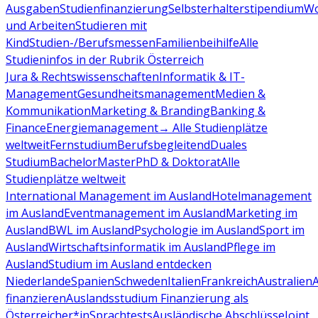
Ausgaben
Studienfinanzierung
Selbsterhalterstipendium
Wo
und Arbeiten
Studieren mit
Kind
Studien-/Berufsmessen
Familienbeihilfe
Alle
Studieninfos in der Rubrik Österreich
Jura & Rechtswissenschaften
Informatik & IT-
Management
Gesundheitsmanagement
Medien &
Kommunikation
Marketing & Branding
Banking &
Finance
Energiemanagement
→ Alle Studienplätze
weltweit
Fernstudium
Berufsbegleitend
Duales
Studium
Bachelor
Master
PhD & Doktorat
Alle
Studienplätze weltweit
International Management im Ausland
Hotelmanagement
im Ausland
Eventmanagement im Ausland
Marketing im
Ausland
BWL im Ausland
Psychologie im Ausland
Sport im
Ausland
Wirtschaftsinformatik im Ausland
Pflege im
Ausland
Studium im Ausland entdecken
Niederlande
Spanien
Schweden
Italien
Frankreich
Australien
finanzieren
Auslandsstudium Finanzierung als
Österreicher*in
Sprachtests
Ausländische Abschlüsse
Joint