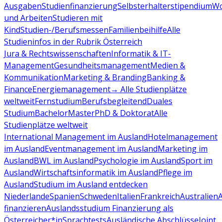
Ausgaben
Studienfinanzierung
Selbsterhalterstipendium
Wo
und Arbeiten
Studieren mit
Kind
Studien-/Berufsmessen
Familienbeihilfe
Alle
Studieninfos in der Rubrik Österreich
Jura & Rechtswissenschaften
Informatik & IT-
Management
Gesundheitsmanagement
Medien &
Kommunikation
Marketing & Branding
Banking &
Finance
Energiemanagement
→ Alle Studienplätze
weltweit
Fernstudium
Berufsbegleitend
Duales
Studium
Bachelor
Master
PhD & Doktorat
Alle
Studienplätze weltweit
International Management im Ausland
Hotelmanagement
im Ausland
Eventmanagement im Ausland
Marketing im
Ausland
BWL im Ausland
Psychologie im Ausland
Sport im
Ausland
Wirtschaftsinformatik im Ausland
Pflege im
Ausland
Studium im Ausland entdecken
Niederlande
Spanien
Schweden
Italien
Frankreich
Australien
finanzieren
Auslandsstudium Finanzierung als
Österreicher*in
Sprachtests
Ausländische Abschlüsse
Joint