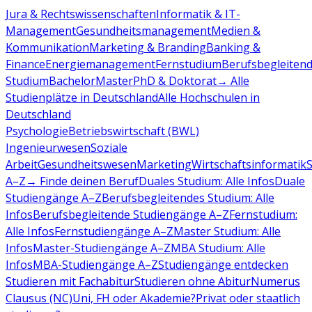
Jura & Rechtswissenschaften
Informatik & IT-
Management
Gesundheitsmanagement
Medien &
Kommunikation
Marketing & Branding
Banking &
Finance
Energiemanagement
Fernstudium
Berufsbegleiten
Studium
Bachelor
Master
PhD & Doktorat
→ Alle
Studienplätze in Deutschland
Alle Hochschulen in
Deutschland
Psychologie
Betriebswirtschaft (BWL)
Ingenieurwesen
Soziale
Arbeit
Gesundheitswesen
Marketing
Wirtschaftsinformatik
A–Z
→ Finde deinen Beruf
Duales Studium: Alle Infos
Duale
Studiengänge A–Z
Berufsbegleitendes Studium: Alle
Infos
Berufsbegleitende Studiengänge A–Z
Fernstudium:
Alle Infos
Fernstudiengänge A–Z
Master Studium: Alle
Infos
Master-Studiengänge A–Z
MBA Studium: Alle
Infos
MBA-Studiengänge A–Z
Studiengänge entdecken
Studieren mit Fachabitur
Studieren ohne Abitur
Numerus
Clausus (NC)
Uni, FH oder Akademie?
Privat oder staatlich