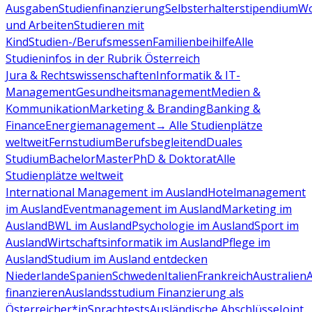
Ausgaben
Studienfinanzierung
Selbsterhalterstipendium
Wo
und Arbeiten
Studieren mit
Kind
Studien-/Berufsmessen
Familienbeihilfe
Alle
Studieninfos in der Rubrik Österreich
Jura & Rechtswissenschaften
Informatik & IT-
Management
Gesundheitsmanagement
Medien &
Kommunikation
Marketing & Branding
Banking &
Finance
Energiemanagement
→ Alle Studienplätze
weltweit
Fernstudium
Berufsbegleitend
Duales
Studium
Bachelor
Master
PhD & Doktorat
Alle
Studienplätze weltweit
International Management im Ausland
Hotelmanagement
im Ausland
Eventmanagement im Ausland
Marketing im
Ausland
BWL im Ausland
Psychologie im Ausland
Sport im
Ausland
Wirtschaftsinformatik im Ausland
Pflege im
Ausland
Studium im Ausland entdecken
Niederlande
Spanien
Schweden
Italien
Frankreich
Australien
finanzieren
Auslandsstudium Finanzierung als
Österreicher*in
Sprachtests
Ausländische Abschlüsse
Joint