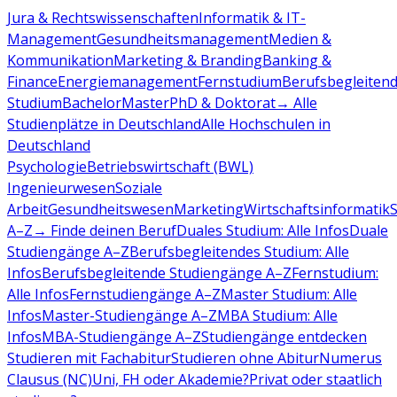
Jura & Rechtswissenschaften
Informatik & IT-
Management
Gesundheitsmanagement
Medien &
Kommunikation
Marketing & Branding
Banking &
Finance
Energiemanagement
Fernstudium
Berufsbegleiten
Studium
Bachelor
Master
PhD & Doktorat
→ Alle
Studienplätze in Deutschland
Alle Hochschulen in
Deutschland
Psychologie
Betriebswirtschaft (BWL)
Ingenieurwesen
Soziale
Arbeit
Gesundheitswesen
Marketing
Wirtschaftsinformatik
A–Z
→ Finde deinen Beruf
Duales Studium: Alle Infos
Duale
Studiengänge A–Z
Berufsbegleitendes Studium: Alle
Infos
Berufsbegleitende Studiengänge A–Z
Fernstudium:
Alle Infos
Fernstudiengänge A–Z
Master Studium: Alle
Infos
Master-Studiengänge A–Z
MBA Studium: Alle
Infos
MBA-Studiengänge A–Z
Studiengänge entdecken
Studieren mit Fachabitur
Studieren ohne Abitur
Numerus
Clausus (NC)
Uni, FH oder Akademie?
Privat oder staatlich