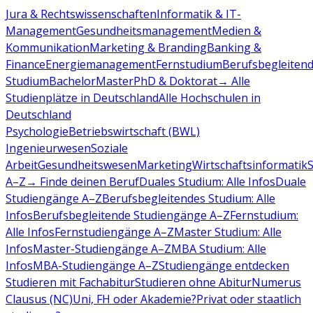
Jura & Rechtswissenschaften
Informatik & IT-
Management
Gesundheitsmanagement
Medien &
Kommunikation
Marketing & Branding
Banking &
Finance
Energiemanagement
Fernstudium
Berufsbegleiten
Studium
Bachelor
Master
PhD & Doktorat
→ Alle
Studienplätze in Deutschland
Alle Hochschulen in
Deutschland
Psychologie
Betriebswirtschaft (BWL)
Ingenieurwesen
Soziale
Arbeit
Gesundheitswesen
Marketing
Wirtschaftsinformatik
A–Z
→ Finde deinen Beruf
Duales Studium: Alle Infos
Duale
Studiengänge A–Z
Berufsbegleitendes Studium: Alle
Infos
Berufsbegleitende Studiengänge A–Z
Fernstudium:
Alle Infos
Fernstudiengänge A–Z
Master Studium: Alle
Infos
Master-Studiengänge A–Z
MBA Studium: Alle
Infos
MBA-Studiengänge A–Z
Studiengänge entdecken
Studieren mit Fachabitur
Studieren ohne Abitur
Numerus
Clausus (NC)
Uni, FH oder Akademie?
Privat oder staatlich