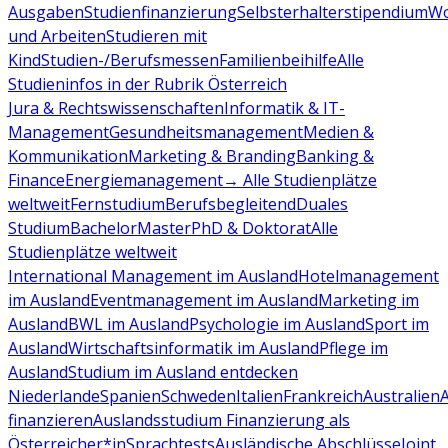
Ausgaben
Studienfinanzierung
Selbsterhalterstipendium
Wo
und Arbeiten
Studieren mit
Kind
Studien-/Berufsmessen
Familienbeihilfe
Alle
Studieninfos in der Rubrik Österreich
Jura & Rechtswissenschaften
Informatik & IT-
Management
Gesundheitsmanagement
Medien &
Kommunikation
Marketing & Branding
Banking &
Finance
Energiemanagement
→ Alle Studienplätze
weltweit
Fernstudium
Berufsbegleitend
Duales
Studium
Bachelor
Master
PhD & Doktorat
Alle
Studienplätze weltweit
International Management im Ausland
Hotelmanagement
im Ausland
Eventmanagement im Ausland
Marketing im
Ausland
BWL im Ausland
Psychologie im Ausland
Sport im
Ausland
Wirtschaftsinformatik im Ausland
Pflege im
Ausland
Studium im Ausland entdecken
Niederlande
Spanien
Schweden
Italien
Frankreich
Australien
finanzieren
Auslandsstudium Finanzierung als
Österreicher*in
Sprachtests
Ausländische Abschlüsse
Joint