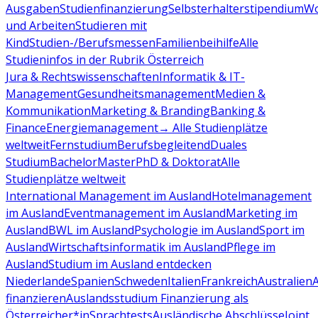
Ausgaben
Studienfinanzierung
Selbsterhalterstipendium
Wo
und Arbeiten
Studieren mit
Kind
Studien-/Berufsmessen
Familienbeihilfe
Alle
Studieninfos in der Rubrik Österreich
Jura & Rechtswissenschaften
Informatik & IT-
Management
Gesundheitsmanagement
Medien &
Kommunikation
Marketing & Branding
Banking &
Finance
Energiemanagement
→ Alle Studienplätze
weltweit
Fernstudium
Berufsbegleitend
Duales
Studium
Bachelor
Master
PhD & Doktorat
Alle
Studienplätze weltweit
International Management im Ausland
Hotelmanagement
im Ausland
Eventmanagement im Ausland
Marketing im
Ausland
BWL im Ausland
Psychologie im Ausland
Sport im
Ausland
Wirtschaftsinformatik im Ausland
Pflege im
Ausland
Studium im Ausland entdecken
Niederlande
Spanien
Schweden
Italien
Frankreich
Australien
finanzieren
Auslandsstudium Finanzierung als
Österreicher*in
Sprachtests
Ausländische Abschlüsse
Joint