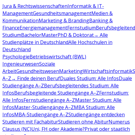
Jura & Rechtswissenschaften
Informatik & IT-
Management
Gesundheitsmanagement
Medien &
Kommunikation
Marketing & Branding
Banking &
Finance
Energiemanagement
Fernstudium
Berufsbegleiten
Studium
Bachelor
Master
PhD & Doktorat
→ Alle
Studienplätze in Deutschland
Alle Hochschulen in
Deutschland
Psychologie
Betriebswirtschaft (BWL)
Ingenieurwesen
Soziale
Arbeit
Gesundheitswesen
Marketing
Wirtschaftsinformatik
A–Z
→ Finde deinen Beruf
Duales Studium: Alle Infos
Duale
Studiengänge A–Z
Berufsbegleitendes Studium: Alle
Infos
Berufsbegleitende Studiengänge A–Z
Fernstudium:
Alle Infos
Fernstudiengänge A–Z
Master Studium: Alle
Infos
Master-Studiengänge A–Z
MBA Studium: Alle
Infos
MBA-Studiengänge A–Z
Studiengänge entdecken
Studieren mit Fachabitur
Studieren ohne Abitur
Numerus
Clausus (NC)
Uni, FH oder Akademie?
Privat oder staatlich