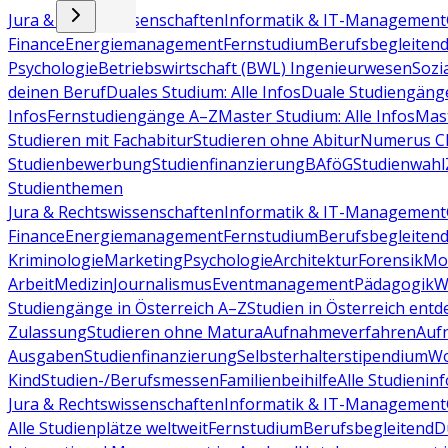
Jura & Rechtswissenschaften
Informatik & IT-Management
Finance
Energiemanagement
Fernstudium
Berufsbegleiten
Psychologie
Betriebswirtschaft (BWL)
Ingenieurwesen
Sozi
deinen Beruf
Duales Studium: Alle Infos
Duale Studiengäng
Infos
Fernstudiengänge A–Z
Master Studium: Alle Infos
Mas
Studieren mit Fachabitur
Studieren ohne Abitur
Numerus Cl
Studienbewerbung
Studienfinanzierung
BAföG
Studienwahl
Studienthemen
Jura & Rechtswissenschaften
Informatik & IT-Management
Finance
Energiemanagement
Fernstudium
Berufsbegleiten
Kriminologie
Marketing
Psychologie
Architektur
Forensik
Mo
Arbeit
Medizin
Journalismus
Eventmanagement
Pädagogik
W
Studiengänge in Österreich A–Z
Studien in Österreich ent
Zulassung
Studieren ohne Matura
Aufnahmeverfahren
Auf
Ausgaben
Studienfinanzierung
Selbsterhalterstipendium
Wo
Kind
Studien-/Berufsmessen
Familienbeihilfe
Alle Studieninf
Jura & Rechtswissenschaften
Informatik & IT-Management
Alle Studienplätze weltweit
Fernstudium
Berufsbegleitend
D