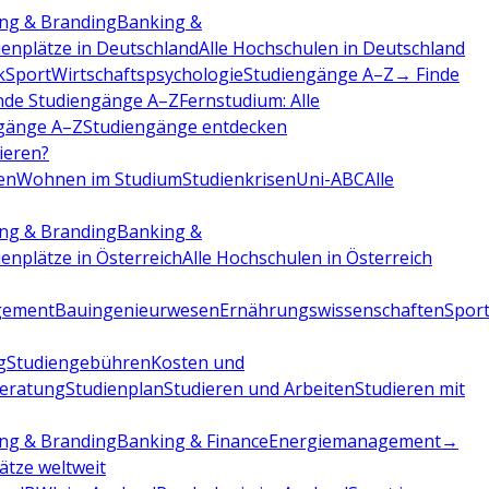
ng & Branding
Banking &
ienplätze in Deutschland
Alle Hochschulen in Deutschland
k
Sport
Wirtschaftspsychologie
Studiengänge A–Z
→ Finde
nde Studiengänge A–Z
Fernstudium: Alle
gänge A–Z
Studiengänge entdecken
dieren?
en
Wohnen im Studium
Studienkrisen
Uni-ABC
Alle
ng & Branding
Banking &
ienplätze in Österreich
Alle Hochschulen in Österreich
gement
Bauingenieurwesen
Ernährungswissenschaften
Sport
g
Studiengebühren
Kosten und
beratung
Studienplan
Studieren und Arbeiten
Studieren mit
ng & Branding
Banking & Finance
Energiemanagement
→
lätze weltweit