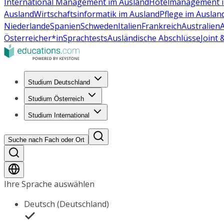
International Management im Ausland
Hotelmanagement i
Ausland
Wirtschaftsinformatik im Ausland
Pflege im Auslan
Niederlande
Spanien
Schweden
Italien
Frankreich
Australien
Österreicher*in
Sprachtests
Ausländische Abschlüsse
Joint
Studium Deutschland
Studium Österreich
Studium International
Suche nach Fach oder Ort
Ihre Sprache auswählen
Deutsch (Deutschland)