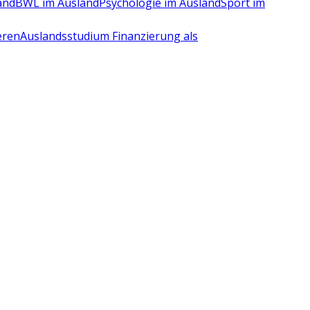
and
BWL im Ausland
Psychologie im Ausland
Sport im
eren
Auslandsstudium Finanzierung als