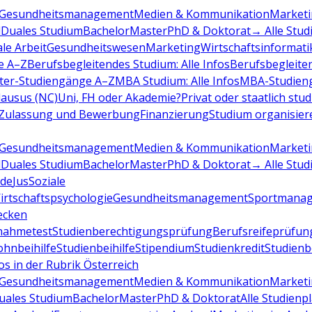
Gesundheitsmanagement
Medien & Kommunikation
Marketi
d
Duales Studium
Bachelor
Master
PhD & Doktorat
→ Alle Stud
ale Arbeit
Gesundheitswesen
Marketing
Wirtschaftsinformati
e A–Z
Berufsbegleitendes Studium: Alle Infos
Berufsbegleite
ter-Studiengänge A–Z
MBA Studium: Alle Infos
MBA-Studien
ausus (NC)
Uni, FH oder Akademie?
Privat oder staatlich stu
Zulassung und Bewerbung
Finanzierung
Studium organisier
Gesundheitsmanagement
Medien & Kommunikation
Marketi
d
Duales Studium
Bachelor
Master
PhD & Doktorat
→ Alle Stud
de
Jus
Soziale
irtschaftspsychologie
Gesundheitsmanagement
Sportmana
decken
nahmetest
Studienberechtigungsprüfung
Berufsreifeprüfun
hnbeihilfe
Studienbeihilfe
Stipendium
Studienkredit
Studien
os in der Rubrik Österreich
Gesundheitsmanagement
Medien & Kommunikation
Marketi
uales Studium
Bachelor
Master
PhD & Doktorat
Alle Studienp