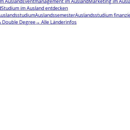
m Ausland
Eventmanagement im Ausland
Marketing im Ausl
d
Studium im Ausland entdecken
Auslandsstudium
Auslandssemester
Auslandsstudium finanzi
 & Double Degree
→ Alle Länderinfos