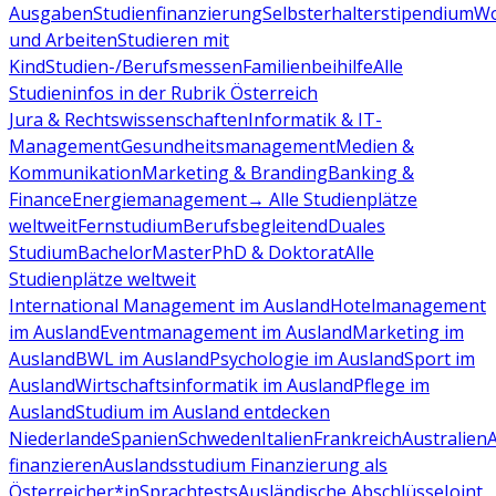
Ausgaben
Studienfinanzierung
Selbsterhalterstipendium
Wo
und Arbeiten
Studieren mit
Kind
Studien-/Berufsmessen
Familienbeihilfe
Alle
Studieninfos in der Rubrik Österreich
Jura & Rechtswissenschaften
Informatik & IT-
Management
Gesundheitsmanagement
Medien &
Kommunikation
Marketing & Branding
Banking &
Finance
Energiemanagement
→ Alle Studienplätze
weltweit
Fernstudium
Berufsbegleitend
Duales
Studium
Bachelor
Master
PhD & Doktorat
Alle
Studienplätze weltweit
International Management im Ausland
Hotelmanagement
im Ausland
Eventmanagement im Ausland
Marketing im
Ausland
BWL im Ausland
Psychologie im Ausland
Sport im
Ausland
Wirtschaftsinformatik im Ausland
Pflege im
Ausland
Studium im Ausland entdecken
Niederlande
Spanien
Schweden
Italien
Frankreich
Australien
finanzieren
Auslandsstudium Finanzierung als
Österreicher*in
Sprachtests
Ausländische Abschlüsse
Joint