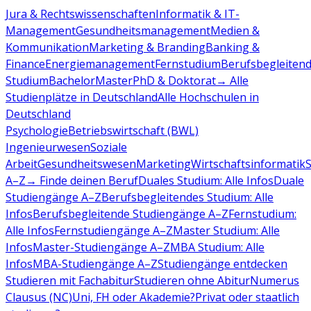
Jura & Rechtswissenschaften
Informatik & IT-
Management
Gesundheitsmanagement
Medien &
Kommunikation
Marketing & Branding
Banking &
Finance
Energiemanagement
Fernstudium
Berufsbegleiten
Studium
Bachelor
Master
PhD & Doktorat
→ Alle
Studienplätze in Deutschland
Alle Hochschulen in
Deutschland
Psychologie
Betriebswirtschaft (BWL)
Ingenieurwesen
Soziale
Arbeit
Gesundheitswesen
Marketing
Wirtschaftsinformatik
A–Z
→ Finde deinen Beruf
Duales Studium: Alle Infos
Duale
Studiengänge A–Z
Berufsbegleitendes Studium: Alle
Infos
Berufsbegleitende Studiengänge A–Z
Fernstudium:
Alle Infos
Fernstudiengänge A–Z
Master Studium: Alle
Infos
Master-Studiengänge A–Z
MBA Studium: Alle
Infos
MBA-Studiengänge A–Z
Studiengänge entdecken
Studieren mit Fachabitur
Studieren ohne Abitur
Numerus
Clausus (NC)
Uni, FH oder Akademie?
Privat oder staatlich