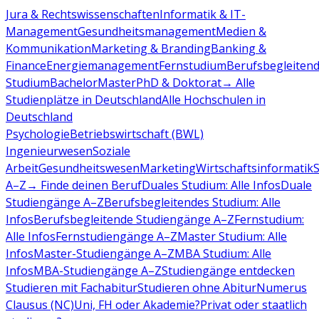
Jura & Rechtswissenschaften
Informatik & IT-
Management
Gesundheitsmanagement
Medien &
Kommunikation
Marketing & Branding
Banking &
Finance
Energiemanagement
Fernstudium
Berufsbegleiten
Studium
Bachelor
Master
PhD & Doktorat
→ Alle
Studienplätze in Deutschland
Alle Hochschulen in
Deutschland
Psychologie
Betriebswirtschaft (BWL)
Ingenieurwesen
Soziale
Arbeit
Gesundheitswesen
Marketing
Wirtschaftsinformatik
A–Z
→ Finde deinen Beruf
Duales Studium: Alle Infos
Duale
Studiengänge A–Z
Berufsbegleitendes Studium: Alle
Infos
Berufsbegleitende Studiengänge A–Z
Fernstudium:
Alle Infos
Fernstudiengänge A–Z
Master Studium: Alle
Infos
Master-Studiengänge A–Z
MBA Studium: Alle
Infos
MBA-Studiengänge A–Z
Studiengänge entdecken
Studieren mit Fachabitur
Studieren ohne Abitur
Numerus
Clausus (NC)
Uni, FH oder Akademie?
Privat oder staatlich