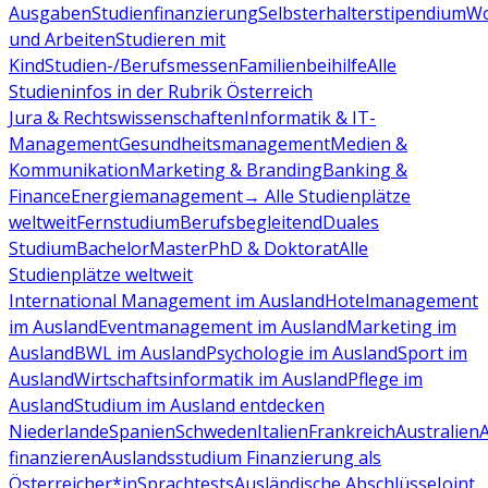
Ausgaben
Studienfinanzierung
Selbsterhalterstipendium
Wo
und Arbeiten
Studieren mit
Kind
Studien-/Berufsmessen
Familienbeihilfe
Alle
Studieninfos in der Rubrik Österreich
Jura & Rechtswissenschaften
Informatik & IT-
Management
Gesundheitsmanagement
Medien &
Kommunikation
Marketing & Branding
Banking &
Finance
Energiemanagement
→ Alle Studienplätze
weltweit
Fernstudium
Berufsbegleitend
Duales
Studium
Bachelor
Master
PhD & Doktorat
Alle
Studienplätze weltweit
International Management im Ausland
Hotelmanagement
im Ausland
Eventmanagement im Ausland
Marketing im
Ausland
BWL im Ausland
Psychologie im Ausland
Sport im
Ausland
Wirtschaftsinformatik im Ausland
Pflege im
Ausland
Studium im Ausland entdecken
Niederlande
Spanien
Schweden
Italien
Frankreich
Australien
finanzieren
Auslandsstudium Finanzierung als
Österreicher*in
Sprachtests
Ausländische Abschlüsse
Joint