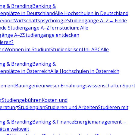
ng & Branding
Banking &
ienplätze in Deutschland
Alle Hochschulen in Deutschland
k
Sport
Wirtschaftspsychologie
Studiengänge A–Z
→ Finde
nde Studiengänge A–Z
Fernstudium: Alle
gänge A–Z
Studiengänge entdecken
dieren?
en
Wohnen im Studium
Studienkrisen
Uni-ABC
Alle
ng & Branding
Banking &
ienplätze in Österreich
Alle Hochschulen in Österreich
gement
Bauingenieurwesen
Ernährungswissenschaften
Sport
g
Studiengebühren
Kosten und
beratung
Studienplan
Studieren und Arbeiten
Studieren mit
ng & Branding
Banking & Finance
Energiemanagement
→
lätze weltweit