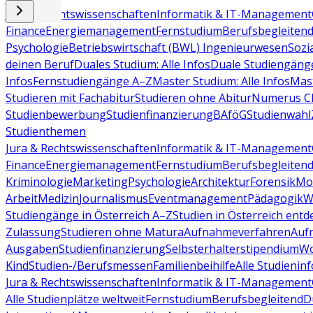
Jura & Rechtswissenschaften
Informatik & IT-Management
Finance
Energiemanagement
Fernstudium
Berufsbegleiten
Psychologie
Betriebswirtschaft (BWL)
Ingenieurwesen
Sozi
deinen Beruf
Duales Studium: Alle Infos
Duale Studiengäng
Infos
Fernstudiengänge A–Z
Master Studium: Alle Infos
Mas
Studieren mit Fachabitur
Studieren ohne Abitur
Numerus Cl
Studienbewerbung
Studienfinanzierung
BAföG
Studienwahl
Studienthemen
Jura & Rechtswissenschaften
Informatik & IT-Management
Finance
Energiemanagement
Fernstudium
Berufsbegleiten
Kriminologie
Marketing
Psychologie
Architektur
Forensik
Mo
Arbeit
Medizin
Journalismus
Eventmanagement
Pädagogik
W
Studiengänge in Österreich A–Z
Studien in Österreich ent
Zulassung
Studieren ohne Matura
Aufnahmeverfahren
Auf
Ausgaben
Studienfinanzierung
Selbsterhalterstipendium
Wo
Kind
Studien-/Berufsmessen
Familienbeihilfe
Alle Studieninf
Jura & Rechtswissenschaften
Informatik & IT-Management
Alle Studienplätze weltweit
Fernstudium
Berufsbegleitend
D