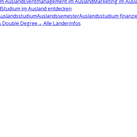
m Ausland
Eventmanagement im Ausland
Marketing im Ausl
d
Studium im Ausland entdecken
Auslandsstudium
Auslandssemester
Auslandsstudium finanzi
 & Double Degree
→ Alle Länderinfos