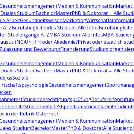
Gesundheitsmanagement
Medien & Kommunikation
Marketi
d
Duales Studium
Bachelor
Master
PhD & Doktorat
→ Alle Stud
ale Arbeit
Gesundheitswesen
Marketing
Wirtschaftsinformati
e A–Z
Berufsbegleitendes Studium: Alle Infos
Berufsbegleite
ter-Studiengänge A–Z
MBA Studium: Alle Infos
MBA-Studien
ausus (NC)
Uni, FH oder Akademie?
Privat oder staatlich stu
Zulassung und Bewerbung
Finanzierung
Studium organisier
Gesundheitsmanagement
Medien & Kommunikation
Marketi
d
Duales Studium
Bachelor
Master
PhD & Doktorat
→ Alle Stud
de
Jus
Soziale
irtschaftspsychologie
Gesundheitsmanagement
Sportmana
decken
nahmetest
Studienberechtigungsprüfung
Berufsreifeprüfun
hnbeihilfe
Studienbeihilfe
Stipendium
Studienkredit
Studien
os in der Rubrik Österreich
Gesundheitsmanagement
Medien & Kommunikation
Marketi
uales Studium
Bachelor
Master
PhD & Doktorat
Alle Studienp