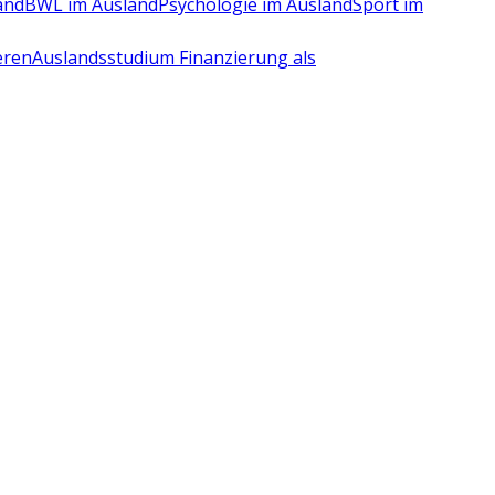
and
BWL im Ausland
Psychologie im Ausland
Sport im
eren
Auslandsstudium Finanzierung als