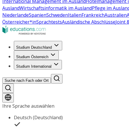
International Management im Ausland
Hotelmanagement i
Ausland
Wirtschaftsinformatik im Ausland
Pflege im Auslan
Niederlande
Spanien
Schweden
Italien
Frankreich
Australien
Österreicher*in
Sprachtests
Ausländische Abschlüsse
Joint
Studium Deutschland
Studium Österreich
Studium International
Suche nach Fach oder Ort
Ihre Sprache auswählen
Deutsch (Deutschland)