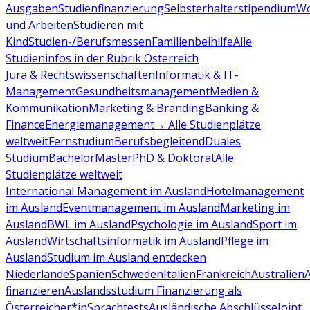
Ausgaben
Studienfinanzierung
Selbsterhalterstipendium
Wo
und Arbeiten
Studieren mit
Kind
Studien-/Berufsmessen
Familienbeihilfe
Alle
Studieninfos in der Rubrik Österreich
Jura & Rechtswissenschaften
Informatik & IT-
Management
Gesundheitsmanagement
Medien &
Kommunikation
Marketing & Branding
Banking &
Finance
Energiemanagement
→ Alle Studienplätze
weltweit
Fernstudium
Berufsbegleitend
Duales
Studium
Bachelor
Master
PhD & Doktorat
Alle
Studienplätze weltweit
International Management im Ausland
Hotelmanagement
im Ausland
Eventmanagement im Ausland
Marketing im
Ausland
BWL im Ausland
Psychologie im Ausland
Sport im
Ausland
Wirtschaftsinformatik im Ausland
Pflege im
Ausland
Studium im Ausland entdecken
Niederlande
Spanien
Schweden
Italien
Frankreich
Australien
finanzieren
Auslandsstudium Finanzierung als
Österreicher*in
Sprachtests
Ausländische Abschlüsse
Joint