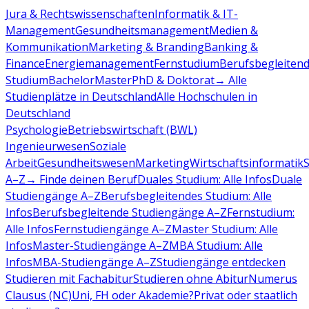
Jura & Rechtswissenschaften
Informatik & IT-
Management
Gesundheitsmanagement
Medien &
Kommunikation
Marketing & Branding
Banking &
Finance
Energiemanagement
Fernstudium
Berufsbegleiten
Studium
Bachelor
Master
PhD & Doktorat
→ Alle
Studienplätze in Deutschland
Alle Hochschulen in
Deutschland
Psychologie
Betriebswirtschaft (BWL)
Ingenieurwesen
Soziale
Arbeit
Gesundheitswesen
Marketing
Wirtschaftsinformatik
A–Z
→ Finde deinen Beruf
Duales Studium: Alle Infos
Duale
Studiengänge A–Z
Berufsbegleitendes Studium: Alle
Infos
Berufsbegleitende Studiengänge A–Z
Fernstudium:
Alle Infos
Fernstudiengänge A–Z
Master Studium: Alle
Infos
Master-Studiengänge A–Z
MBA Studium: Alle
Infos
MBA-Studiengänge A–Z
Studiengänge entdecken
Studieren mit Fachabitur
Studieren ohne Abitur
Numerus
Clausus (NC)
Uni, FH oder Akademie?
Privat oder staatlich