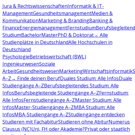
Jura & Rechtswissenschaften
Informatik & IT-
Management
Gesundheitsmanagement
Medien &
Kommunikation
Marketing & Branding
Banking &
Finance
Energiemanagement
Fernstudium
Berufsbegleiten
Studium
Bachelor
Master
PhD & Doktorat
→ Alle
Studienplätze in Deutschland
Alle Hochschulen in
Deutschland
Psychologie
Betriebswirtschaft (BWL)
Ingenieurwesen
Soziale
Arbeit
Gesundheitswesen
Marketing
Wirtschaftsinformatik
A–Z
→ Finde deinen Beruf
Duales Studium: Alle Infos
Duale
Studiengänge A–Z
Berufsbegleitendes Studium: Alle
Infos
Berufsbegleitende Studiengänge A–Z
Fernstudium:
Alle Infos
Fernstudiengänge A–Z
Master Studium: Alle
Infos
Master-Studiengänge A–Z
MBA Studium: Alle
Infos
MBA-Studiengänge A–Z
Studiengänge entdecken
Studieren mit Fachabitur
Studieren ohne Abitur
Numerus
Clausus (NC)
Uni, FH oder Akademie?
Privat oder staatlich