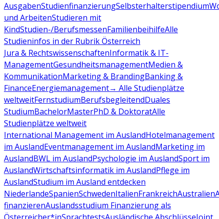
Ausgaben
Studienfinanzierung
Selbsterhalterstipendium
Wo
und Arbeiten
Studieren mit
Kind
Studien-/Berufsmessen
Familienbeihilfe
Alle
Studieninfos in der Rubrik Österreich
Jura & Rechtswissenschaften
Informatik & IT-
Management
Gesundheitsmanagement
Medien &
Kommunikation
Marketing & Branding
Banking &
Finance
Energiemanagement
→ Alle Studienplätze
weltweit
Fernstudium
Berufsbegleitend
Duales
Studium
Bachelor
Master
PhD & Doktorat
Alle
Studienplätze weltweit
International Management im Ausland
Hotelmanagement
im Ausland
Eventmanagement im Ausland
Marketing im
Ausland
BWL im Ausland
Psychologie im Ausland
Sport im
Ausland
Wirtschaftsinformatik im Ausland
Pflege im
Ausland
Studium im Ausland entdecken
Niederlande
Spanien
Schweden
Italien
Frankreich
Australien
finanzieren
Auslandsstudium Finanzierung als
Österreicher*in
Sprachtests
Ausländische Abschlüsse
Joint