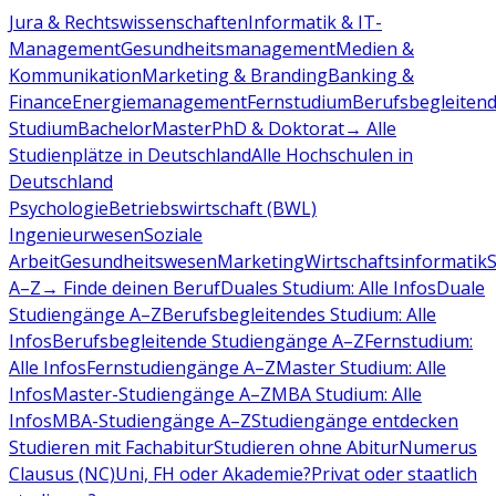
Jura & Rechtswissenschaften
Informatik & IT-
Management
Gesundheitsmanagement
Medien &
Kommunikation
Marketing & Branding
Banking &
Finance
Energiemanagement
Fernstudium
Berufsbegleiten
Studium
Bachelor
Master
PhD & Doktorat
→ Alle
Studienplätze in Deutschland
Alle Hochschulen in
Deutschland
Psychologie
Betriebswirtschaft (BWL)
Ingenieurwesen
Soziale
Arbeit
Gesundheitswesen
Marketing
Wirtschaftsinformatik
A–Z
→ Finde deinen Beruf
Duales Studium: Alle Infos
Duale
Studiengänge A–Z
Berufsbegleitendes Studium: Alle
Infos
Berufsbegleitende Studiengänge A–Z
Fernstudium:
Alle Infos
Fernstudiengänge A–Z
Master Studium: Alle
Infos
Master-Studiengänge A–Z
MBA Studium: Alle
Infos
MBA-Studiengänge A–Z
Studiengänge entdecken
Studieren mit Fachabitur
Studieren ohne Abitur
Numerus
Clausus (NC)
Uni, FH oder Akademie?
Privat oder staatlich