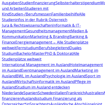
Ausgaben
Studienfinanzierung
Selbsterhalterstipendium
Wo
und Arbeiten
Studieren mit
Kind
Studien-/Berufsmessen
Familienbeihilfe
Alle
Studieninfos in der Rubrik Österreich
Jura & Rechtswissenschaften
Informatik & IT-
Management
Gesundheitsmanagement
Medien &
Kommunikation
Marketing & Branding
Banking &
Finance
Energiemanagement
→ Alle Studienplätze
weltweit
Fernstudium
Berufsbegleitend
Duales
Studium
Bachelor
Master
PhD & Doktorat
Alle
Studienplätze weltweit
International Management im Ausland
Hotelmanagement
im Ausland
Eventmanagement im Ausland
Marketing im
Ausland
BWL im Ausland
Psychologie im Ausland
Sport im
Ausland
Wirtschaftsinformatik im Ausland
Pflege im
Ausland
Studium im Ausland entdecken
Niederlande
Spanien
Schweden
Italien
Frankreich
Australien
finanzieren
Auslandsstudium Finanzierung als
Österreicher*in
Sprachtests
Ausländische Abschlüsse
Joint