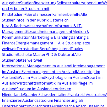
Ausgaben
Studienfinanzierung
Selbsterhalterstipendium
Wo
und Arbeiten
Studieren mit
Kind
Studien-/Berufsmessen
Familienbeihilfe
Alle
Studieninfos in der Rubrik Österreich
Jura & Rechtswissenschaften
Informatik & IT-
Management
Gesundheitsmanagement
Medien &
Kommunikation
Marketing & Branding
Banking &
Finance
Energiemanagement
→ Alle Studienplätze
weltweit
Fernstudium
Berufsbegleitend
Duales
Studium
Bachelor
Master
PhD & Doktorat
Alle
Studienplätze weltweit
International Management im Ausland
Hotelmanagement
im Ausland
Eventmanagement im Ausland
Marketing im
Ausland
BWL im Ausland
Psychologie im Ausland
Sport im
Ausland
Wirtschaftsinformatik im Ausland
Pflege im
Ausland
Studium im Ausland entdecken
Niederlande
Spanien
Schweden
Italien
Frankreich
Australien
finanzieren
Auslandsstudium Finanzierung als
Österreicher*in
Sprachtests
Ausländische Abschlüsse
Joint