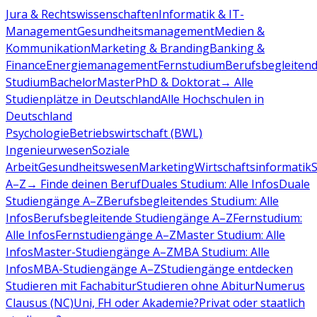
Jura & Rechtswissenschaften
Informatik & IT-
Management
Gesundheitsmanagement
Medien &
Kommunikation
Marketing & Branding
Banking &
Finance
Energiemanagement
Fernstudium
Berufsbegleiten
Studium
Bachelor
Master
PhD & Doktorat
→ Alle
Studienplätze in Deutschland
Alle Hochschulen in
Deutschland
Psychologie
Betriebswirtschaft (BWL)
Ingenieurwesen
Soziale
Arbeit
Gesundheitswesen
Marketing
Wirtschaftsinformatik
A–Z
→ Finde deinen Beruf
Duales Studium: Alle Infos
Duale
Studiengänge A–Z
Berufsbegleitendes Studium: Alle
Infos
Berufsbegleitende Studiengänge A–Z
Fernstudium:
Alle Infos
Fernstudiengänge A–Z
Master Studium: Alle
Infos
Master-Studiengänge A–Z
MBA Studium: Alle
Infos
MBA-Studiengänge A–Z
Studiengänge entdecken
Studieren mit Fachabitur
Studieren ohne Abitur
Numerus
Clausus (NC)
Uni, FH oder Akademie?
Privat oder staatlich