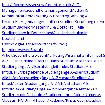
Jura & Rechtswissenschaften
Informatik & IT-
Management
Gesundheitsmanagement
Medien &
Kommunikation
Marketing & Branding
Banking &
Finance
Energiemanagement
Fernstudium
Berufsbegleiten
Studium
Bachelor
Master
PhD & Doktorat
→ Alle
Studienplätze in Deutschland
Alle Hochschulen in
Deutschland
Psychologie
Betriebswirtschaft (BWL)
Ingenieurwesen
Soziale
Arbeit
Gesundheitswesen
Marketing
Wirtschaftsinformatik
A–Z
→ Finde deinen Beruf
Duales Studium: Alle Infos
Duale
Studiengänge A–Z
Berufsbegleitendes Studium: Alle
Infos
Berufsbegleitende Studiengänge A–Z
Fernstudium:
Alle Infos
Fernstudiengänge A–Z
Master Studium: Alle
Infos
Master-Studiengänge A–Z
MBA Studium: Alle
Infos
MBA-Studiengänge A–Z
Studiengänge entdecken
Studieren mit Fachabitur
Studieren ohne Abitur
Numerus
Clausus (NC)
Uni, FH oder Akademie?
Privat oder staatlich