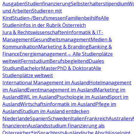
Ausgaben
Studienfinanzierung
Selbsterhalterstipendium
Wo
und Arbeiten
Studieren mit
Kind
Studien-/Berufsmessen
Familienbeihilfe
Alle
Studieninfos in der Rubrik Österreich
Jura & Rechtswissenschaften
Informatik & IT-
Management
Gesundheitsmanagement
Medien &
Kommunikation
Marketing & Branding
Banking &
Finance
Energiemanagement
→ Alle Studienplätze
weltweit
Fernstudium
Berufsbegleitend
Duales
Studium
Bachelor
Master
PhD & Doktorat
Alle
Studienplätze weltweit
International Management im Ausland
Hotelmanagement
im Ausland
Eventmanagement im Ausland
Marketing im
Ausland
BWL im Ausland
Psychologie im Ausland
Sport im
Ausland
Wirtschaftsinformatik im Ausland
Pflege im
Ausland
Studium im Ausland entdecken
Niederlande
Spanien
Schweden
Italien
Frankreich
Australien
finanzieren
Auslandsstudium Finanzierung als
Österreicher*in
Sprachtests
Ausländische Abschlüsse
Joint