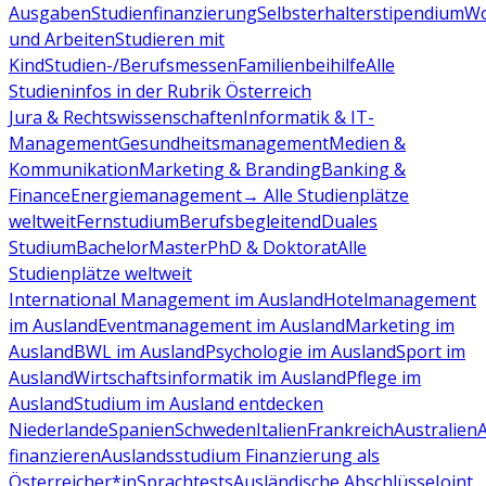
Ausgaben
Studienfinanzierung
Selbsterhalterstipendium
Wo
und Arbeiten
Studieren mit
Kind
Studien-/Berufsmessen
Familienbeihilfe
Alle
Studieninfos in der Rubrik Österreich
Jura & Rechtswissenschaften
Informatik & IT-
Management
Gesundheitsmanagement
Medien &
Kommunikation
Marketing & Branding
Banking &
Finance
Energiemanagement
→ Alle Studienplätze
weltweit
Fernstudium
Berufsbegleitend
Duales
Studium
Bachelor
Master
PhD & Doktorat
Alle
Studienplätze weltweit
International Management im Ausland
Hotelmanagement
im Ausland
Eventmanagement im Ausland
Marketing im
Ausland
BWL im Ausland
Psychologie im Ausland
Sport im
Ausland
Wirtschaftsinformatik im Ausland
Pflege im
Ausland
Studium im Ausland entdecken
Niederlande
Spanien
Schweden
Italien
Frankreich
Australien
finanzieren
Auslandsstudium Finanzierung als
Österreicher*in
Sprachtests
Ausländische Abschlüsse
Joint