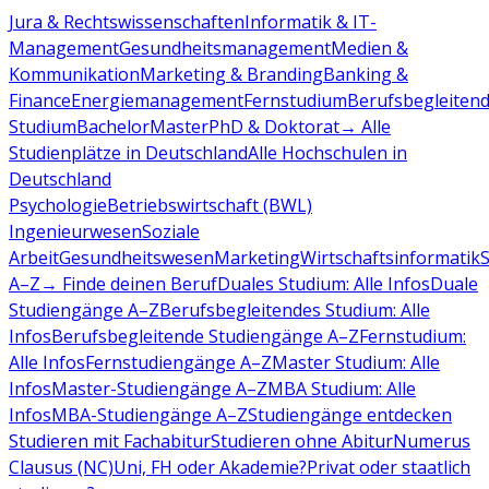
Jura & Rechtswissenschaften
Informatik & IT-
Management
Gesundheitsmanagement
Medien &
Kommunikation
Marketing & Branding
Banking &
Finance
Energiemanagement
Fernstudium
Berufsbegleiten
Studium
Bachelor
Master
PhD & Doktorat
→ Alle
Studienplätze in Deutschland
Alle Hochschulen in
Deutschland
Psychologie
Betriebswirtschaft (BWL)
Ingenieurwesen
Soziale
Arbeit
Gesundheitswesen
Marketing
Wirtschaftsinformatik
A–Z
→ Finde deinen Beruf
Duales Studium: Alle Infos
Duale
Studiengänge A–Z
Berufsbegleitendes Studium: Alle
Infos
Berufsbegleitende Studiengänge A–Z
Fernstudium:
Alle Infos
Fernstudiengänge A–Z
Master Studium: Alle
Infos
Master-Studiengänge A–Z
MBA Studium: Alle
Infos
MBA-Studiengänge A–Z
Studiengänge entdecken
Studieren mit Fachabitur
Studieren ohne Abitur
Numerus
Clausus (NC)
Uni, FH oder Akademie?
Privat oder staatlich