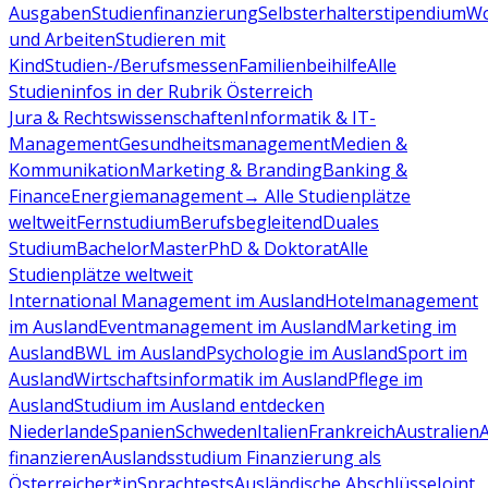
Ausgaben
Studienfinanzierung
Selbsterhalterstipendium
Wo
und Arbeiten
Studieren mit
Kind
Studien-/Berufsmessen
Familienbeihilfe
Alle
Studieninfos in der Rubrik Österreich
Jura & Rechtswissenschaften
Informatik & IT-
Management
Gesundheitsmanagement
Medien &
Kommunikation
Marketing & Branding
Banking &
Finance
Energiemanagement
→ Alle Studienplätze
weltweit
Fernstudium
Berufsbegleitend
Duales
Studium
Bachelor
Master
PhD & Doktorat
Alle
Studienplätze weltweit
International Management im Ausland
Hotelmanagement
im Ausland
Eventmanagement im Ausland
Marketing im
Ausland
BWL im Ausland
Psychologie im Ausland
Sport im
Ausland
Wirtschaftsinformatik im Ausland
Pflege im
Ausland
Studium im Ausland entdecken
Niederlande
Spanien
Schweden
Italien
Frankreich
Australien
finanzieren
Auslandsstudium Finanzierung als
Österreicher*in
Sprachtests
Ausländische Abschlüsse
Joint