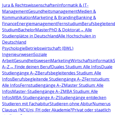
Jura & Rechtswissenschaften
Informatik & IT-
Management
Gesundheitsmanagement
Medien &
Kommunikation
Marketing & Branding
Banking &
Finance
Energiemanagement
Fernstudium
Berufsbegleiten
Studium
Bachelor
Master
PhD & Doktorat
→ Alle
Studienplätze in Deutschland
Alle Hochschulen in
Deutschland
Psychologie
Betriebswirtschaft (BWL)
Ingenieurwesen
Soziale
Arbeit
Gesundheitswesen
Marketing
Wirtschaftsinformatik
A–Z
→ Finde deinen Beruf
Duales Studium: Alle Infos
Duale
Studiengänge A–Z
Berufsbegleitendes Studium: Alle
Infos
Berufsbegleitende Studiengänge A–Z
Fernstudium:
Alle Infos
Fernstudiengänge A–Z
Master Studium: Alle
Infos
Master-Studiengänge A–Z
MBA Studium: Alle
Infos
MBA-Studiengänge A–Z
Studiengänge entdecken
Studieren mit Fachabitur
Studieren ohne Abitur
Numerus
Clausus (NC)
Uni, FH oder Akademie?
Privat oder staatlich