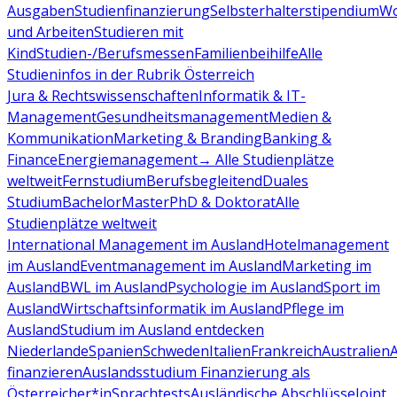
Ausgaben
Studienfinanzierung
Selbsterhalterstipendium
Wo
und Arbeiten
Studieren mit
Kind
Studien-/Berufsmessen
Familienbeihilfe
Alle
Studieninfos in der Rubrik Österreich
Jura & Rechtswissenschaften
Informatik & IT-
Management
Gesundheitsmanagement
Medien &
Kommunikation
Marketing & Branding
Banking &
Finance
Energiemanagement
→ Alle Studienplätze
weltweit
Fernstudium
Berufsbegleitend
Duales
Studium
Bachelor
Master
PhD & Doktorat
Alle
Studienplätze weltweit
International Management im Ausland
Hotelmanagement
im Ausland
Eventmanagement im Ausland
Marketing im
Ausland
BWL im Ausland
Psychologie im Ausland
Sport im
Ausland
Wirtschaftsinformatik im Ausland
Pflege im
Ausland
Studium im Ausland entdecken
Niederlande
Spanien
Schweden
Italien
Frankreich
Australien
finanzieren
Auslandsstudium Finanzierung als
Österreicher*in
Sprachtests
Ausländische Abschlüsse
Joint