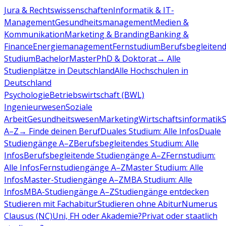
Jura & Rechtswissenschaften
Informatik & IT-
Management
Gesundheitsmanagement
Medien &
Kommunikation
Marketing & Branding
Banking &
Finance
Energiemanagement
Fernstudium
Berufsbegleiten
Studium
Bachelor
Master
PhD & Doktorat
→ Alle
Studienplätze in Deutschland
Alle Hochschulen in
Deutschland
Psychologie
Betriebswirtschaft (BWL)
Ingenieurwesen
Soziale
Arbeit
Gesundheitswesen
Marketing
Wirtschaftsinformatik
A–Z
→ Finde deinen Beruf
Duales Studium: Alle Infos
Duale
Studiengänge A–Z
Berufsbegleitendes Studium: Alle
Infos
Berufsbegleitende Studiengänge A–Z
Fernstudium:
Alle Infos
Fernstudiengänge A–Z
Master Studium: Alle
Infos
Master-Studiengänge A–Z
MBA Studium: Alle
Infos
MBA-Studiengänge A–Z
Studiengänge entdecken
Studieren mit Fachabitur
Studieren ohne Abitur
Numerus
Clausus (NC)
Uni, FH oder Akademie?
Privat oder staatlich