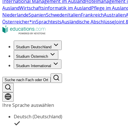
International Management im Ausland
Hotelmanagement i
Ausland
Wirtschaftsinformatik im Ausland
Pflege im Auslan
Niederlande
Spanien
Schweden
Italien
Frankreich
Australien
Österreicher*in
Sprachtests
Ausländische Abschlüsse
Joint
Studium Deutschland
Studium Österreich
Studium International
Suche nach Fach oder Ort
Ihre Sprache auswählen
Deutsch (Deutschland)