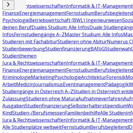
Jura & Rechtswissenschaften
Informatik & IT-Management
Finance
Energiemanagement
Fernstudium
Berufsbegleiten
Psychologie
Betriebswirtschaft (BWL)
Ingenieurwesen
Sozi
deinen Beruf
Duales Studium: Alle Infos
Duale Studiengäng
Infos
Fernstudiengänge A–Z
Master Studium: Alle Infos
Mas
Studieren mit Fachabitur
Studieren ohne Abitur
Numerus Cl
Studienbewerbung
Studienfinanzierung
BAföG
Studienwahl
Studienthemen
Jura & Rechtswissenschaften
Informatik & IT-Management
Finance
Energiemanagement
Fernstudium
Berufsbegleiten
Kriminologie
Marketing
Psychologie
Architektur
Forensik
Mo
Arbeit
Medizin
Journalismus
Eventmanagement
Pädagogik
W
Studiengänge in Österreich A–Z
Studien in Österreich ent
Zulassung
Studieren ohne Matura
Aufnahmeverfahren
Auf
Ausgaben
Studienfinanzierung
Selbsterhalterstipendium
Wo
Kind
Studien-/Berufsmessen
Familienbeihilfe
Alle Studieninf
Jura & Rechtswissenschaften
Informatik & IT-Management
Alle Studienplätze weltweit
Fernstudium
Berufsbegleitend
D