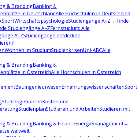
ng & Branding
Banking &
ienplätze in Deutschland
Alle Hochschulen in Deutschland
k
Sport
Wirtschaftspsychologie
Studiengänge A–Z
→ Finde
nde Studiengänge A–Z
Fernstudium: Alle
gänge A–Z
Studiengänge entdecken
dieren?
en
Wohnen im Studium
Studienkrisen
Uni-ABC
Alle
ng & Branding
Banking &
ienplätze in Österreich
Alle Hochschulen in Österreich
gement
Bauingenieurwesen
Ernährungswissenschaften
Sport
g
Studiengebühren
Kosten und
beratung
Studienplan
Studieren und Arbeiten
Studieren mit
ng & Branding
Banking & Finance
Energiemanagement
→
lätze weltweit