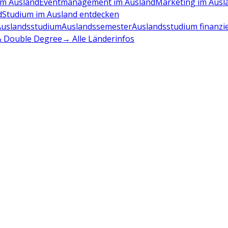
m Ausland
Eventmanagement im Ausland
Marketing im Ausl
d
Studium im Ausland entdecken
Auslandsstudium
Auslandssemester
Auslandsstudium finanzi
 & Double Degree
→ Alle Länderinfos