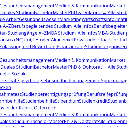
Gesundheitsmanagement
Medien & Kommunikation
Marketi
d
Duales Studium
Bachelor
Master
PhD & Doktorat
→ Alle Stud
ale Arbeit
Gesundheitswesen
Marketing
Wirtschaftsinformati
e A–Z
Berufsbegleitendes Studium: Alle Infos
Berufsbegleite
ter-Studiengänge A–Z
MBA Studium: Alle Infos
MBA-Studien
ausus (NC)
Uni, FH oder Akademie?
Privat oder staatlich stu
Zulassung und Bewerbung
Finanzierung
Studium organisier
Gesundheitsmanagement
Medien & Kommunikation
Marketi
d
Duales Studium
Bachelor
Master
PhD & Doktorat
→ Alle Stud
de
Jus
Soziale
irtschaftspsychologie
Gesundheitsmanagement
Sportmana
decken
nahmetest
Studienberechtigungsprüfung
Berufsreifeprüfun
hnbeihilfe
Studienbeihilfe
Stipendium
Studienkredit
Studien
os in der Rubrik Österreich
Gesundheitsmanagement
Medien & Kommunikation
Marketi
uales Studium
Bachelor
Master
PhD & Doktorat
Alle Studienp