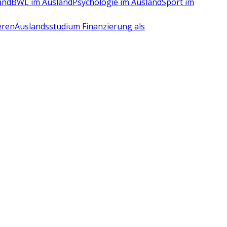
and
BWL im Ausland
Psychologie im Ausland
Sport im
eren
Auslandsstudium Finanzierung als