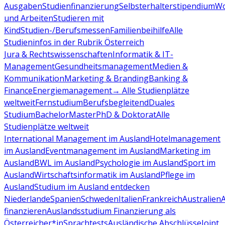
Ausgaben
Studienfinanzierung
Selbsterhalterstipendium
Wo
und Arbeiten
Studieren mit
Kind
Studien-/Berufsmessen
Familienbeihilfe
Alle
Studieninfos in der Rubrik Österreich
Jura & Rechtswissenschaften
Informatik & IT-
Management
Gesundheitsmanagement
Medien &
Kommunikation
Marketing & Branding
Banking &
Finance
Energiemanagement
→ Alle Studienplätze
weltweit
Fernstudium
Berufsbegleitend
Duales
Studium
Bachelor
Master
PhD & Doktorat
Alle
Studienplätze weltweit
International Management im Ausland
Hotelmanagement
im Ausland
Eventmanagement im Ausland
Marketing im
Ausland
BWL im Ausland
Psychologie im Ausland
Sport im
Ausland
Wirtschaftsinformatik im Ausland
Pflege im
Ausland
Studium im Ausland entdecken
Niederlande
Spanien
Schweden
Italien
Frankreich
Australien
finanzieren
Auslandsstudium Finanzierung als
Österreicher*in
Sprachtests
Ausländische Abschlüsse
Joint