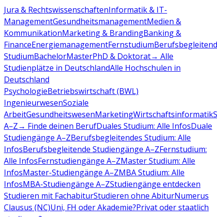
Jura & Rechtswissenschaften
Informatik & IT-
Management
Gesundheitsmanagement
Medien &
Kommunikation
Marketing & Branding
Banking &
Finance
Energiemanagement
Fernstudium
Berufsbegleiten
Studium
Bachelor
Master
PhD & Doktorat
→ Alle
Studienplätze in Deutschland
Alle Hochschulen in
Deutschland
Psychologie
Betriebswirtschaft (BWL)
Ingenieurwesen
Soziale
Arbeit
Gesundheitswesen
Marketing
Wirtschaftsinformatik
A–Z
→ Finde deinen Beruf
Duales Studium: Alle Infos
Duale
Studiengänge A–Z
Berufsbegleitendes Studium: Alle
Infos
Berufsbegleitende Studiengänge A–Z
Fernstudium:
Alle Infos
Fernstudiengänge A–Z
Master Studium: Alle
Infos
Master-Studiengänge A–Z
MBA Studium: Alle
Infos
MBA-Studiengänge A–Z
Studiengänge entdecken
Studieren mit Fachabitur
Studieren ohne Abitur
Numerus
Clausus (NC)
Uni, FH oder Akademie?
Privat oder staatlich