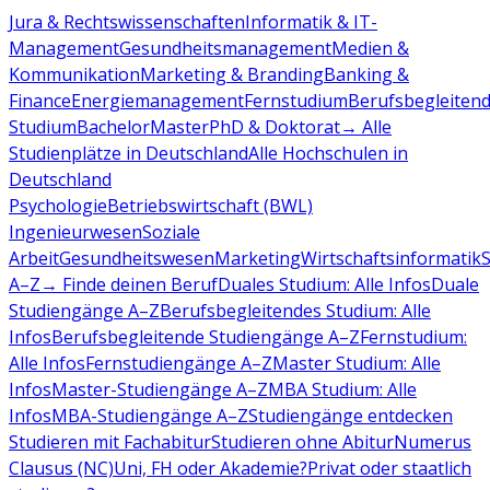
Jura & Rechtswissenschaften
Informatik & IT-
Management
Gesundheitsmanagement
Medien &
Kommunikation
Marketing & Branding
Banking &
Finance
Energiemanagement
Fernstudium
Berufsbegleiten
Studium
Bachelor
Master
PhD & Doktorat
→ Alle
Studienplätze in Deutschland
Alle Hochschulen in
Deutschland
Psychologie
Betriebswirtschaft (BWL)
Ingenieurwesen
Soziale
Arbeit
Gesundheitswesen
Marketing
Wirtschaftsinformatik
A–Z
→ Finde deinen Beruf
Duales Studium: Alle Infos
Duale
Studiengänge A–Z
Berufsbegleitendes Studium: Alle
Infos
Berufsbegleitende Studiengänge A–Z
Fernstudium:
Alle Infos
Fernstudiengänge A–Z
Master Studium: Alle
Infos
Master-Studiengänge A–Z
MBA Studium: Alle
Infos
MBA-Studiengänge A–Z
Studiengänge entdecken
Studieren mit Fachabitur
Studieren ohne Abitur
Numerus
Clausus (NC)
Uni, FH oder Akademie?
Privat oder staatlich