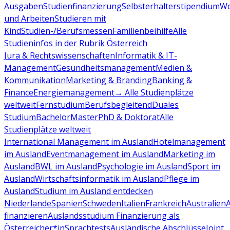
Ausgaben
Studienfinanzierung
Selbsterhalterstipendium
Wo
und Arbeiten
Studieren mit
Kind
Studien-/Berufsmessen
Familienbeihilfe
Alle
Studieninfos in der Rubrik Österreich
Jura & Rechtswissenschaften
Informatik & IT-
Management
Gesundheitsmanagement
Medien &
Kommunikation
Marketing & Branding
Banking &
Finance
Energiemanagement
→ Alle Studienplätze
weltweit
Fernstudium
Berufsbegleitend
Duales
Studium
Bachelor
Master
PhD & Doktorat
Alle
Studienplätze weltweit
International Management im Ausland
Hotelmanagement
im Ausland
Eventmanagement im Ausland
Marketing im
Ausland
BWL im Ausland
Psychologie im Ausland
Sport im
Ausland
Wirtschaftsinformatik im Ausland
Pflege im
Ausland
Studium im Ausland entdecken
Niederlande
Spanien
Schweden
Italien
Frankreich
Australien
finanzieren
Auslandsstudium Finanzierung als
Österreicher*in
Sprachtests
Ausländische Abschlüsse
Joint