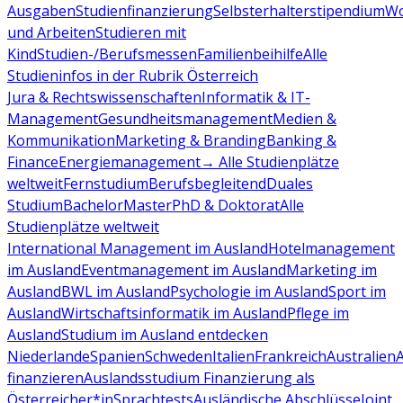
Ausgaben
Studienfinanzierung
Selbsterhalterstipendium
Wo
und Arbeiten
Studieren mit
Kind
Studien-/Berufsmessen
Familienbeihilfe
Alle
Studieninfos in der Rubrik Österreich
Jura & Rechtswissenschaften
Informatik & IT-
Management
Gesundheitsmanagement
Medien &
Kommunikation
Marketing & Branding
Banking &
Finance
Energiemanagement
→ Alle Studienplätze
weltweit
Fernstudium
Berufsbegleitend
Duales
Studium
Bachelor
Master
PhD & Doktorat
Alle
Studienplätze weltweit
International Management im Ausland
Hotelmanagement
im Ausland
Eventmanagement im Ausland
Marketing im
Ausland
BWL im Ausland
Psychologie im Ausland
Sport im
Ausland
Wirtschaftsinformatik im Ausland
Pflege im
Ausland
Studium im Ausland entdecken
Niederlande
Spanien
Schweden
Italien
Frankreich
Australien
finanzieren
Auslandsstudium Finanzierung als
Österreicher*in
Sprachtests
Ausländische Abschlüsse
Joint