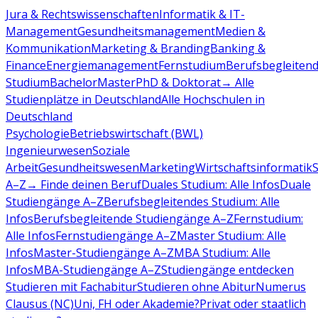
Jura & Rechtswissenschaften
Informatik & IT-
Management
Gesundheitsmanagement
Medien &
Kommunikation
Marketing & Branding
Banking &
Finance
Energiemanagement
Fernstudium
Berufsbegleiten
Studium
Bachelor
Master
PhD & Doktorat
→ Alle
Studienplätze in Deutschland
Alle Hochschulen in
Deutschland
Psychologie
Betriebswirtschaft (BWL)
Ingenieurwesen
Soziale
Arbeit
Gesundheitswesen
Marketing
Wirtschaftsinformatik
A–Z
→ Finde deinen Beruf
Duales Studium: Alle Infos
Duale
Studiengänge A–Z
Berufsbegleitendes Studium: Alle
Infos
Berufsbegleitende Studiengänge A–Z
Fernstudium:
Alle Infos
Fernstudiengänge A–Z
Master Studium: Alle
Infos
Master-Studiengänge A–Z
MBA Studium: Alle
Infos
MBA-Studiengänge A–Z
Studiengänge entdecken
Studieren mit Fachabitur
Studieren ohne Abitur
Numerus
Clausus (NC)
Uni, FH oder Akademie?
Privat oder staatlich