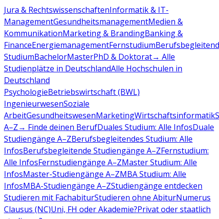
Jura & Rechtswissenschaften
Informatik & IT-
Management
Gesundheitsmanagement
Medien &
Kommunikation
Marketing & Branding
Banking &
Finance
Energiemanagement
Fernstudium
Berufsbegleiten
Studium
Bachelor
Master
PhD & Doktorat
→ Alle
Studienplätze in Deutschland
Alle Hochschulen in
Deutschland
Psychologie
Betriebswirtschaft (BWL)
Ingenieurwesen
Soziale
Arbeit
Gesundheitswesen
Marketing
Wirtschaftsinformatik
A–Z
→ Finde deinen Beruf
Duales Studium: Alle Infos
Duale
Studiengänge A–Z
Berufsbegleitendes Studium: Alle
Infos
Berufsbegleitende Studiengänge A–Z
Fernstudium:
Alle Infos
Fernstudiengänge A–Z
Master Studium: Alle
Infos
Master-Studiengänge A–Z
MBA Studium: Alle
Infos
MBA-Studiengänge A–Z
Studiengänge entdecken
Studieren mit Fachabitur
Studieren ohne Abitur
Numerus
Clausus (NC)
Uni, FH oder Akademie?
Privat oder staatlich