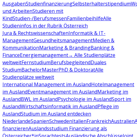
Ausgaben
Studienfinanzierung
Selbsterhalterstipendium
Wo
und Arbeiten
Studieren mit
Kind
Studien-/Berufsmessen
Familienbeihilfe
Alle
Studieninfos in der Rubrik Österreich
Jura & Rechtswissenschaften
Informatik & IT-
Management
Gesundheitsmanagement
Medien &
Kommunikation
Marketing & Branding
Banking &
Finance
Energiemanagement
→ Alle Studienplätze
weltweit
Fernstudium
Berufsbegleitend
Duales
Studium
Bachelor
Master
PhD & Doktorat
Alle
Studienplätze weltweit
International Management im Ausland
Hotelmanagement
im Ausland
Eventmanagement im Ausland
Marketing im
Ausland
BWL im Ausland
Psychologie im Ausland
Sport im
Ausland
Wirtschaftsinformatik im Ausland
Pflege im
Ausland
Studium im Ausland entdecken
Niederlande
Spanien
Schweden
Italien
Frankreich
Australien
finanzieren
Auslandsstudium Finanzierung als
Österreicher*in
Sprachtests
Ausländische Abschlüsse
Joint