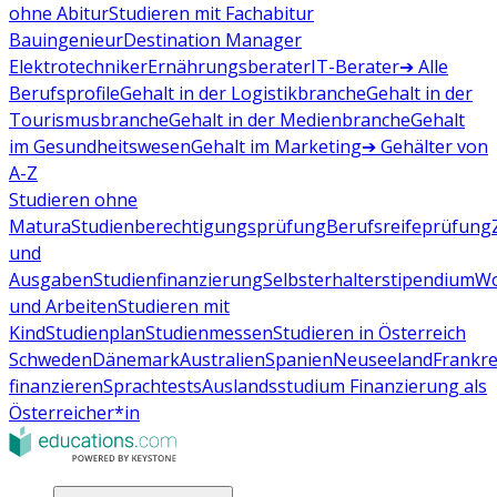
ohne Abitur
Studieren mit Fachabitur
Bauingenieur
Destination Manager
Elektrotechniker
Ernährungsberater
IT-Berater
➔ Alle
Berufsprofile
Gehalt in der Logistikbranche
Gehalt in der
Tourismusbranche
Gehalt in der Medienbranche
Gehalt
im Gesundheitswesen
Gehalt im Marketing
➔ Gehälter von
A-Z
Studieren ohne
Matura
Studienberechtigungsprüfung
Berufsreifeprüfung
und
Ausgaben
Studienfinanzierung
Selbsterhalterstipendium
Wo
und Arbeiten
Studieren mit
Kind
Studienplan
Studienmessen
Studieren in Österreich
Schweden
Dänemark
Australien
Spanien
Neuseeland
Frankre
finanzieren
Sprachtests
Auslandsstudium Finanzierung als
Österreicher*in