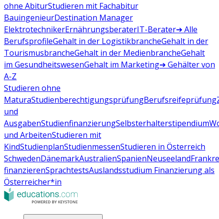
ohne Abitur
Studieren mit Fachabitur
Bauingenieur
Destination Manager
Elektrotechniker
Ernährungsberater
IT-Berater
➔ Alle
Berufsprofile
Gehalt in der Logistikbranche
Gehalt in der
Tourismusbranche
Gehalt in der Medienbranche
Gehalt
im Gesundheitswesen
Gehalt im Marketing
➔ Gehälter von
A-Z
Studieren ohne
Matura
Studienberechtigungsprüfung
Berufsreifeprüfung
und
Ausgaben
Studienfinanzierung
Selbsterhalterstipendium
Wo
und Arbeiten
Studieren mit
Kind
Studienplan
Studienmessen
Studieren in Österreich
Schweden
Dänemark
Australien
Spanien
Neuseeland
Frankre
finanzieren
Sprachtests
Auslandsstudium Finanzierung als
Österreicher*in