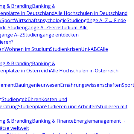
ng & Branding
Banking &
ienplätze in Deutschland
Alle Hochschulen in Deutschland
k
Sport
Wirtschaftspsychologie
Studiengänge A–Z
→ Finde
nde Studiengänge A–Z
Fernstudium: Alle
gänge A–Z
Studiengänge entdecken
dieren?
en
Wohnen im Studium
Studienkrisen
Uni-ABC
Alle
ng & Branding
Banking &
ienplätze in Österreich
Alle Hochschulen in Österreich
gement
Bauingenieurwesen
Ernährungswissenschaften
Sport
g
Studiengebühren
Kosten und
beratung
Studienplan
Studieren und Arbeiten
Studieren mit
ng & Branding
Banking & Finance
Energiemanagement
→
lätze weltweit