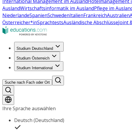
International Management im Ausland
Hotelmanagement i
Ausland
Wirtschaftsinformatik im Ausland
Pflege im Auslan
Niederlande
Spanien
Schweden
Italien
Frankreich
Australien
Österreicher*in
Sprachtests
Ausländische Abschlüsse
Joint
Studium Deutschland
Studium Österreich
Studium International
Suche nach Fach oder Ort
Ihre Sprache auswählen
Deutsch (Deutschland)