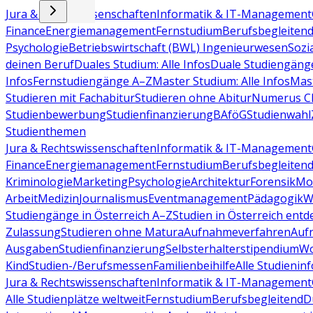
Jura & Rechtswissenschaften
Informatik & IT-Management
Finance
Energiemanagement
Fernstudium
Berufsbegleiten
Psychologie
Betriebswirtschaft (BWL)
Ingenieurwesen
Sozi
deinen Beruf
Duales Studium: Alle Infos
Duale Studiengäng
Infos
Fernstudiengänge A–Z
Master Studium: Alle Infos
Mas
Studieren mit Fachabitur
Studieren ohne Abitur
Numerus Cl
Studienbewerbung
Studienfinanzierung
BAföG
Studienwahl
Studienthemen
Jura & Rechtswissenschaften
Informatik & IT-Management
Finance
Energiemanagement
Fernstudium
Berufsbegleiten
Kriminologie
Marketing
Psychologie
Architektur
Forensik
Mo
Arbeit
Medizin
Journalismus
Eventmanagement
Pädagogik
W
Studiengänge in Österreich A–Z
Studien in Österreich ent
Zulassung
Studieren ohne Matura
Aufnahmeverfahren
Auf
Ausgaben
Studienfinanzierung
Selbsterhalterstipendium
Wo
Kind
Studien-/Berufsmessen
Familienbeihilfe
Alle Studieninf
Jura & Rechtswissenschaften
Informatik & IT-Management
Alle Studienplätze weltweit
Fernstudium
Berufsbegleitend
D