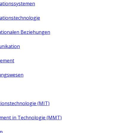
mationssystemen
mationstechnologie
nationalen Beziehungen
unikation
gement
nungswesen
tionstechnologie (MIT)
ment in Technologie (MMT)
um