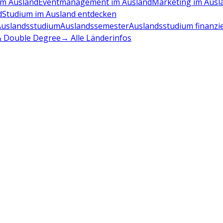
m Ausland
Eventmanagement im Ausland
Marketing im Ausl
d
Studium im Ausland entdecken
Auslandsstudium
Auslandssemester
Auslandsstudium finanzi
 & Double Degree
→ Alle Länderinfos