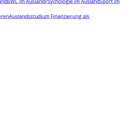
and
BWL im Ausland
Psychologie im Ausland
Sport im
eren
Auslandsstudium Finanzierung als