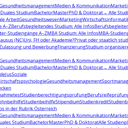
Gesundheitsmanagement
Medien & Kommunikation
Marketi
d
Duales Studium
Bachelor
Master
PhD & Doktorat
→ Alle Stud
ale Arbeit
Gesundheitswesen
Marketing
Wirtschaftsinformati
e A–Z
Berufsbegleitendes Studium: Alle Infos
Berufsbegleite
ter-Studiengänge A–Z
MBA Studium: Alle Infos
MBA-Studien
ausus (NC)
Uni, FH oder Akademie?
Privat oder staatlich stu
Zulassung und Bewerbung
Finanzierung
Studium organisier
Gesundheitsmanagement
Medien & Kommunikation
Marketi
d
Duales Studium
Bachelor
Master
PhD & Doktorat
→ Alle Stud
de
Jus
Soziale
irtschaftspsychologie
Gesundheitsmanagement
Sportmana
decken
nahmetest
Studienberechtigungsprüfung
Berufsreifeprüfun
hnbeihilfe
Studienbeihilfe
Stipendium
Studienkredit
Studien
os in der Rubrik Österreich
Gesundheitsmanagement
Medien & Kommunikation
Marketi
uales Studium
Bachelor
Master
PhD & Doktorat
Alle Studienp