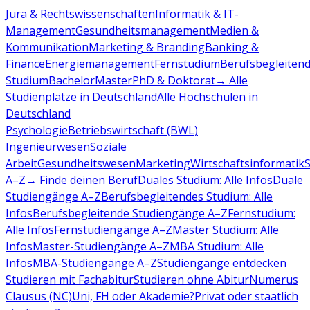
Jura & Rechtswissenschaften
Informatik & IT-
Management
Gesundheitsmanagement
Medien &
Kommunikation
Marketing & Branding
Banking &
Finance
Energiemanagement
Fernstudium
Berufsbegleiten
Studium
Bachelor
Master
PhD & Doktorat
→ Alle
Studienplätze in Deutschland
Alle Hochschulen in
Deutschland
Psychologie
Betriebswirtschaft (BWL)
Ingenieurwesen
Soziale
Arbeit
Gesundheitswesen
Marketing
Wirtschaftsinformatik
A–Z
→ Finde deinen Beruf
Duales Studium: Alle Infos
Duale
Studiengänge A–Z
Berufsbegleitendes Studium: Alle
Infos
Berufsbegleitende Studiengänge A–Z
Fernstudium:
Alle Infos
Fernstudiengänge A–Z
Master Studium: Alle
Infos
Master-Studiengänge A–Z
MBA Studium: Alle
Infos
MBA-Studiengänge A–Z
Studiengänge entdecken
Studieren mit Fachabitur
Studieren ohne Abitur
Numerus
Clausus (NC)
Uni, FH oder Akademie?
Privat oder staatlich