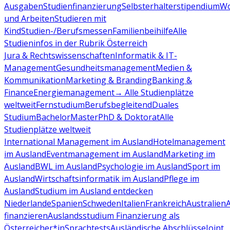
Ausgaben
Studienfinanzierung
Selbsterhalterstipendium
Wo
und Arbeiten
Studieren mit
Kind
Studien-/Berufsmessen
Familienbeihilfe
Alle
Studieninfos in der Rubrik Österreich
Jura & Rechtswissenschaften
Informatik & IT-
Management
Gesundheitsmanagement
Medien &
Kommunikation
Marketing & Branding
Banking &
Finance
Energiemanagement
→ Alle Studienplätze
weltweit
Fernstudium
Berufsbegleitend
Duales
Studium
Bachelor
Master
PhD & Doktorat
Alle
Studienplätze weltweit
International Management im Ausland
Hotelmanagement
im Ausland
Eventmanagement im Ausland
Marketing im
Ausland
BWL im Ausland
Psychologie im Ausland
Sport im
Ausland
Wirtschaftsinformatik im Ausland
Pflege im
Ausland
Studium im Ausland entdecken
Niederlande
Spanien
Schweden
Italien
Frankreich
Australien
finanzieren
Auslandsstudium Finanzierung als
Österreicher*in
Sprachtests
Ausländische Abschlüsse
Joint