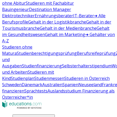
ohne Abitur
Studieren mit Fachabitur
Bauingenieur
Destination Manager
Elektrotechniker
Ernährungsberater
IT-Berater
➔ Alle
Berufsprofile
Gehalt in der Logistikbranche
Gehalt in der
Tourismusbranche
Gehalt in der Medienbranche
Gehalt
im Gesundheitswesen
Gehalt im Marketing
➔ Gehälter von
A-Z
Studieren ohne
Matura
Studienberechtigungsprüfung
Berufsreifeprüfung
und
Ausgaben
Studienfinanzierung
Selbsterhalterstipendium
Wo
und Arbeiten
Studieren mit
Kind
Studienplan
Studienmessen
Studieren in Österreich
Schweden
Dänemark
Australien
Spanien
Neuseeland
Frankre
finanzieren
Sprachtests
Auslandsstudium Finanzierung als
Österreicher*in